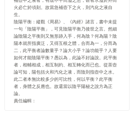
補壺中之液者，有陰不平而溢之患，甚者水溢於外而
火必亡於頃刻。故當急補壺下之火，則汽化之液自
生。
陰陽平衡：縱觀《周易》、《內經》諸言，書中未提
一句「陰陽平衡」，可見陰陽平衡乃後世之言。然細
論陰陽之平衡則又無形跡入手，何為陰？何為陽？陰
陽本就所指廣泛，又得互根之體，合而為一，分而為
二，此平衡者論數量乎？論大小乎？論功能乎？人要
如何才能陰陽平衡？愚以為，此論不好論說。此平衡
者，相輔相成，相互制約、相互轉化而已也。從茶壺
論可知，陽包括火和汽化之液，而陰則指壺中之水。
此二者本無比較多少的可比性，何以平衡？此平衡
者，身體之反應也。故還當以陰平陽秘之說方為正
論。
責任編輯：