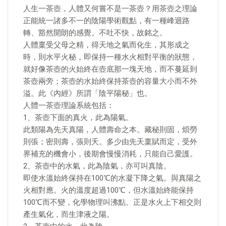
人生一茶壺，人體又何嘗不是一茶壺？用茶壺之理論
正能統一諸多不一的陰陽學術觀點，有一種峰迴路
轉、豁然開朗的感覺。不吐不快，故銘之。
人體稟受父母之精，得天地之氣而化生，其形成之
時，則水平火秘，即保持一種水火相對平衡的狀態，
就好像茶壺的火始終在壺底那一塊天地，而不蔓延到
茶壺兩旁；茶壺的水始終保持茶壺的容量大小而不外
溢。此《內經》所謂「陰平陽秘」也。
人體一茶壺理論系統包括：
1、茶壺下面的真火，此為陽氣。
此類陽為先天真陽，人體壽命之本。藏秘則固，煩勞
則張；密則壽，張則夭。多少由先天稟賦而定，受外
界補充的機會小，後期會慢慢消耗，只能自己愛護。
2、茶壺中的水氣，此為陰氣，亦可叫真陰。
即使水溫始終保持在100℃的水凝下降之氣。與真陽之
火相對應。火的溫度超過100℃，但水溫始終能保持
100℃而不變，化學物理叫沸點。正是水火上下相交則
產生氣化，而生津液之陽。