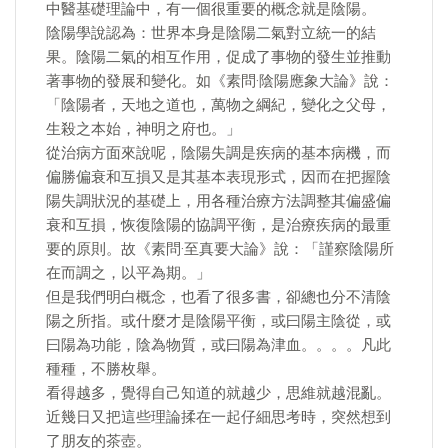
中醫基礎理論中，有一個很重要的概念就是陰陽。
陰陽學說認為：世界本身是陰陽二氣對立統一的結
果。陰陽二氣的相互作用，促成了事物的發生並推動
著事物的發展和變化。如《素問·陰陽應象大論》說：
「陰陽者，天地之道也，萬物之綱紀，變化之父母，
生殺之本始，神明之府也。」
從治病方面來說呢，陰陽失調是疾病的基本病機，而
偏勝偏衰和互損又是其基本表現形式，因而在把握陰
陽失調狀況的基礎上，用各種治療方法調整其偏盛偏
衰和互損，恢復陰陽的協調平衡，是治療疾病的最重
要的原則。故《素問·至真要大論》說：「謹察陰陽所
在而調之，以平為期。」
但是我們明白概念，也看了很多書，卻總也分不清陰
陽之所指。或什麼才是陰陽平衡，或曰陽主陰從，或
曰陽為功能，陰為物質，或曰陽為津血。。。。凡此
種種，不勝枚舉。
看得越多，覺得自己知道的就越少，思維就越混亂。
近幾日又把這些理論揉在一起仔細思考時，突然想到
了朋友的茶壺。