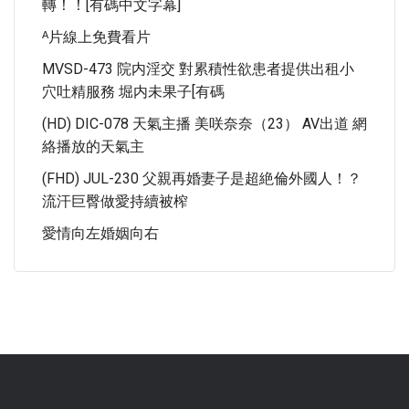
轉！！[有碼中文字幕]
ᴬ片線上免費看片
MVSD-473 院内淫交 對累積性欲患者提供出租小
穴吐精服務 堀内未果子[有碼
(HD) DIC-078 天氣主播 美咲奈奈（23） AV出道 網
絡播放的天氣主
(FHD) JUL-230 父親再婚妻子是超絶倫外國人！？
流汗巨臀做愛持續被榨
愛情向左婚姻向右