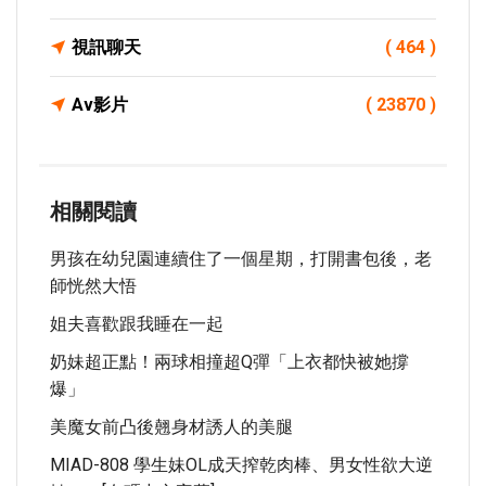
視訊聊天
( 464 )
Av影片
( 23870 )
相關閱讀
男孩在幼兒園連續住了一個星期，打開書包後，老
師恍然大悟
姐夫喜歡跟我睡在一起
奶妹超正點！兩球相撞超Q彈「上衣都快被她撐
爆」
美魔女前凸後翹身材誘人的美腿
MIAD-808 學生妹OL成天搾乾肉棒、男女性欲大逆