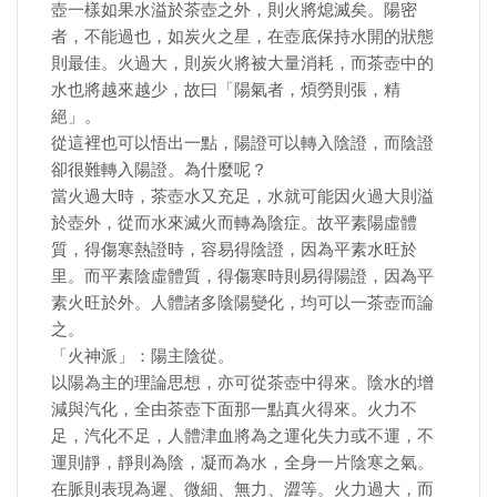
壺一樣如果水溢於茶壺之外，則火將熄滅矣。陽密
者，不能過也，如炭火之星，在壺底保持水開的狀態
則最佳。火過大，則炭火將被大量消耗，而茶壺中的
水也將越來越少，故曰「陽氣者，煩勞則張，精
絕」。
從這裡也可以悟出一點，陽證可以轉入陰證，而陰證
卻很難轉入陽證。為什麼呢？
當火過大時，茶壺水又充足，水就可能因火過大則溢
於壺外，從而水來滅火而轉為陰症。故平素陽虛體
質，得傷寒熱證時，容易得陰證，因為平素水旺於
里。而平素陰虛體質，得傷寒時則易得陽證，因為平
素火旺於外。人體諸多陰陽變化，均可以一茶壺而論
之。
「火神派」：陽主陰從。
以陽為主的理論思想，亦可從茶壺中得來。陰水的增
減與汽化，全由茶壺下面那一點真火得來。火力不
足，汽化不足，人體津血將為之運化失力或不運，不
運則靜，靜則為陰，凝而為水，全身一片陰寒之氣。
在脈則表現為遲、微細、無力、澀等。火力過大，而