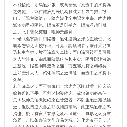
不能秘藏，則陽氣外張，或為精絕（茶壺中的水將為
之燒乾），或在體液則表現為脈洪大有力而數。故
曰：「陽主陰從」，陰之變化全由陽之主宰。故火神
派治病重視陽氣。陽氣不足則補之，陽氣浮越則引
之。此中變化莫測，唯仲景能見。
仲景《傷寒論》曰陽者，氣化運動之津液血液也。此
胡希恕論之比較詳細。可見，論陰陽者，唯仲景能看
透其中之妙，故不論真火真陰，而但論可視可見可尋
之人體津血，由此而陰陽俱在其中矣。陽微則津液為
之凝泣，陽甚則津液為之滿，而五臟六腑之精絕矣。
正如壺外火大，汽化蒸汽之液滿溢，而壺中之水將不
久矣。
若但論真火，而不知氣化，水火之形跡難求，臨床治
療將難以下手。不利於指導臨床。故治萬病必宗仲
景！故仲景治脈微細之亡陰液者，不以生地之類以補
液，但以四逆人蔘之類以補虛補氣，此重陽氣者之舉
措也。後世有言「有形之液不可速生，無形之氣所當
急固」。以茶壺論之則容易之極，汽化之液不足，若