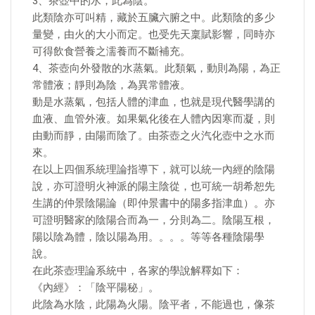
3、茶壺中的水，此為陰。
此類陰亦可叫精，藏於五臟六腑之中。此類陰的多少
量變，由火的大小而定。也受先天稟賦影響，同時亦
可得飲食營養之濡養而不斷補充。
4、茶壺向外發散的水蒸氣。此類氣，動則為陽，為正
常體液；靜則為陰，為異常體液。
動是水蒸氣，包括人體的津血，也就是現代醫學講的
血液、血管外液。如果氣化後在人體內因寒而凝，則
由動而靜，由陽而陰了。由茶壺之火汽化壺中之水而
來。
在以上四個系統理論指導下，就可以統一內經的陰陽
說，亦可證明火神派的陽主陰從，也可統一胡希恕先
生講的仲景陰陽論（即仲景書中的陽多指津血）。亦
可證明醫家的陰陽合而為一，分則為二。陰陽互根，
陽以陰為體，陰以陽為用。。。。等等各種陰陽學
說。
在此茶壺理論系統中，各家的學說解釋如下：
《內經》：「陰平陽秘」。
此陰為水陰，此陽為火陽。陰平者，不能過也，像茶