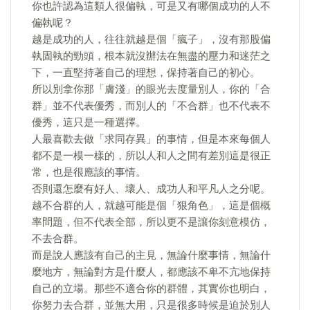
你也許認為這類人很偏執，可是又有哪個成功的人不
偏執呢？
越是成功的人，往往就越是個「瘋子」，沒有那股偏
執固執的勁頭，根本就沒辦法在無盡的壓力和迷茫之
下，一直堅持著自己的理想，保持著自己的初心。
所以別拿你那「膚淺」的眼光去度量別人，你的「合
群」並不代表優秀，而別人的「不合群」也不代表不
優秀，這只是一種選擇。
人最喜歡去做「求同存異」的事情，但是本來每個人
都不是一模一樣的，所以人和人之間有差別這是很正
常，也是很應該的事情。
否則還怎麼有好人、壞人、成功人和平凡人之分呢。
越不合群的人，就越可能是個「狠角色」，這是個概
率問題，但不代表全部，所以更不是讓你刻意模仿，
不去合群。
而是說人應該有自己的主見，無論什麼事情，無論什
麼地方，無論對方是什麼人，都應該不卑不亢地保持
自己的立場。那些不適合你的群體，其實你也明白，
你努力去合群，並無大用，只是很多時候是迫於別人