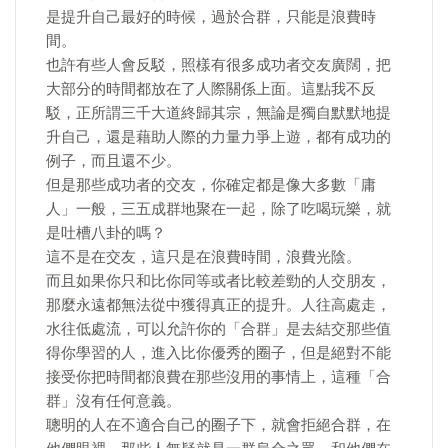
是提升自己最好的時候，過於合群，只能是浪費時
間。
也許有些人會反駁，照樣有很多成功者交友廣闊，把
大部分的時間都放在了人際關係上面。這點我不反
駁，正所謂三千大道終歸其宗，無論是獨自默默地提
升自己，還是藉助人際的力量力爭上遊，都有成功的
例子，而且還不少。
但是那些成功者的交友，你確定都是像大多數「庸
人」一般，三五成群地聚在一起，除了吃喝玩樂，就
是吐槽八卦的嗎？
這不是在交友，這只是在浪費時間，浪費光陰。
而且如果你只和比你同等或者比較差勁的人交朋友，
那麼永遠都無法從中獲得真正的提升。人往高處走，
水往低處流，可以允許你的「合群」是去結交那些值
得你學習的人，進入比你優秀的圈子，但是絕對不能
接受你把時間都浪費在那些沒用的事情上，這種「合
群」沒有任何意義。
聰明的人在不適合自己的圈子下，就會拒絕合群，在