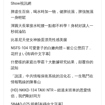
Show視訊網
脾虛生百病，喝水時加一物，健脾祛濕，脾強無濕
一身輕鬆
渾圓大長輩接水蛇腰一點都不科學！身材好讓人一
秒就淪陷
比基尼天使女神臉蛋漂亮性感美腿
NSFS-104 可愛妻子的白嫩肉體～被公公懲罰了…
花狩まい[有碼中文字幕]
什麼樣的家庭出學霸？大數據研究結果，顛覆你的
認知
「說諜」中共情報保衛系統的活化石，一生戰鬥在
情報戰線的陳養山
(HD) NKKD-134 TAXI NTR～錯過末班車的恩愛情
侶，我們剛好同方
584AD-075 明希[有碼中文字幕]