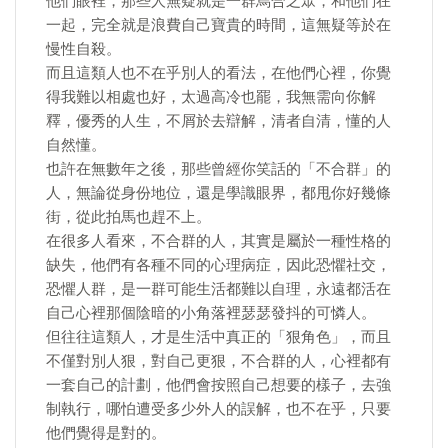
他們眼裡，那些人無疑就是一群烏合之眾，和他們在
一起，完全就是浪費自己寶貴的時間，這無疑等於在
慢性自殺。
而且這類人也不在乎別人的看法，在他們心裡，你覺
得我難以相處也好，太過高冷也罷，我無需向你解
釋，優秀的人生，不屑於去辯解，清者自清，懂的人
自然懂。
也許在無數年之後，那些曾經你笑話的「不合群」的
人，無論從身份地位，還是學識眼界，都甩你好幾條
街，從此拍馬也趕不上。
在很多人看來，不合群的人，其實是屬於一種性格的
缺失，他們有各種不同的心理病症，因此恐懼社交，
恐懼人群，是一群可能生活都難以自理，永遠都活在
自己心裡那個陰暗的小角落裡瑟瑟發抖的可憐人。
但往往這類人，才是生活中真正的「狠角色」，而且
不僅對別人狠，對自己更狠，不合群的人，心裡都有
一套自己的計劃，他們會按照自己想要的樣子，去強
制執行，哪怕遭受多少外人的誤解，也不在乎，只要
他們覺得是對的。