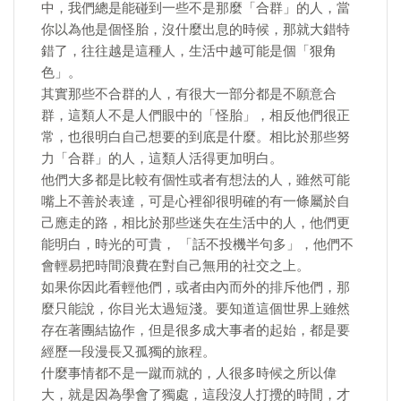
中，我們總是能碰到一些不是那麼「合群」的人，當
你以為他是個怪胎，沒什麼出息的時候，那就大錯特
錯了，往往越是這種人，生活中越可能是個「狠角
色」。
其實那些不合群的人，有很大一部分都是不願意合
群，這類人不是人們眼中的「怪胎」，相反他們很正
常，也很明白自己想要的到底是什麼。相比於那些努
力「合群」的人，這類人活得更加明白。
他們大多都是比較有個性或者有想法的人，雖然可能
嘴上不善於表達，可是心裡卻很明確的有一條屬於自
己應走的路，相比於那些迷失在生活中的人，他們更
能明白，時光的可貴， 「話不投機半句多」，他們不
會輕易把時間浪費在對自己無用的社交之上。
如果你因此看輕他們，或者由內而外的排斥他們，那
麼只能說，你目光太過短淺。要知道這個世界上雖然
存在著團結協作，但是很多成大事者的起始，都是要
經歷一段漫長又孤獨的旅程。
什麼事情都不是一蹴而就的，人很多時候之所以偉
大，就是因為學會了獨處，這段沒人打攪的時間，才