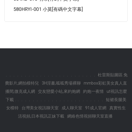
580HRYI-001 小莫[有碼中文字幕]
.
.
.
.
.
.
.
.
.
.
.
.
.
.
.
.
.
.
.
.
.
.
.
.
杜雷斯貼圖區 免
費影片,網拍模特兒
3H淫書,呱呱秀場裸聊
mmbox彩虹美女真人直
播間,微克成人網
交友戀愛小站,來約炮網
約炮一夜情
ut視訊怎麼
.
下載
.
.
.
.
.
.
.
.
.
.
.
.
.
.
.
.
.
.
.
.
.
.
.
短裙長腿美
女模特
台灣美女視訊聊天室
成人聊天室
91成人官網
真實性生
活視頻,日本視訊正妹下載
網絡色情視頻聊天室直播