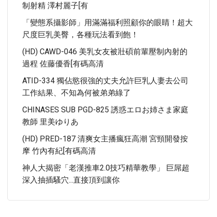
制射精 澤村麗子[有
「變態系攝影師」用滿滿福利照顧你的眼睛！超大
尺度巨乳美臀，各種玩法看到飽！
(HD) CAWD-046 美乳女友被壯碩前輩壓制內射的
過程 佐藤優香[有碼高清
ATID-334 獨佔慾很強的丈夫允許巨乳人妻去公司
工作結果、不知為何被弟弟綠了
CHINASES SUB PGD-825 誘惑エロお姉さま家庭
教師 里美ゆりあ
(HD) PRED-187 清爽女主播瘋狂高潮 宮頸開發按
摩 竹內有紀[有碼高清
神人大揭密「老漢推車2.0技巧精華教學」 巨屌超
深入抽插騷穴...直接頂到讓你