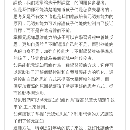
課後，我們經常讓孩子對課堂上的問題多多思考。
但是我們卻不能清楚地知道孩子們是怎麼去思考的，
思考又是否有效？這也是我們應該培養元認知能力的
原因，元認知能力可以保證孩子們能夠控制自己接近
目標，而不是在遠處徘徊不前。
掌握元認知思維能力的孩子可以在學習過程中善於反
思，更加自覺並且不斷認識自己的不足。而那些能夠
克服自身不足，加強自控能力，不斷學習並確保進步
的孩子，註定會成為每個領域中的佼佼者。
如果能把元認知思維作為一種學習策略方式，它便可
以幫助孩子理解個體控制和自我引導能力的強化，通
過控制自己的思維方式來提高大腦運轉的效率。而一
個更加實際的原因是讓孩子掌握更好的思考方式，從
而推動學習進步。
所以我們可以將元認知思維作為"提高兒童大腦運作效
率"的工具來使用。
如何讓孩子掌握 "元認知思維"？利用想像的方式讓孩
子們了解元認知
這種方法，特別是對年幼的孩子來說，就好比讓他們