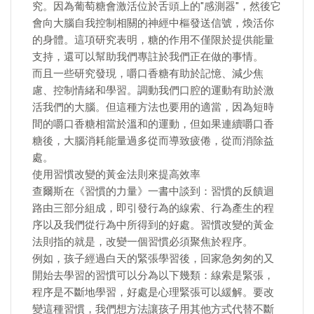
究。因為葡萄糖會激活位於舌頭上的"感測器"，然後它
會向大腦自我控制相關的神經中樞發送信號，煥活你
的身體。這項研究表明，糖的作用不僅限於提供能量
支持，還可以幫助我們專註於我們正在做的事情。
而且一些研究發現，嚼口香糖有助於記憶、減少焦
慮、控制情緒和學習。調動我們口腔的運動有助於激
活我們的大腦。但這種方法也要用的適當，因為短時
間的嚼口香糖相當於溫和的運動，但如果連續嚼口香
糖後，大腦消耗能量過多從而導致疲倦，從而消除益
處。
使用習慣改變的黃金法則來提高效率
查爾斯在《習慣的力量》一書中談到：習慣的反饋迴
路由三部分組成，即引發行為的線索、行為產生的程
序以及我們從行為中所得到的好處。習慣改變的黃金
法則指的就是，改變一個習慣必須聚焦於程序。
例如，孩子經過白天的緊張學習後，回家急匆匆的又
開始去學習的習慣可以分為以下幾類：線索是緊張，
程序是不斷地學習，好處是心理緊張可以緩解。要改
變這種習慣，我們想方法讓孩子用其他方式代替不斷