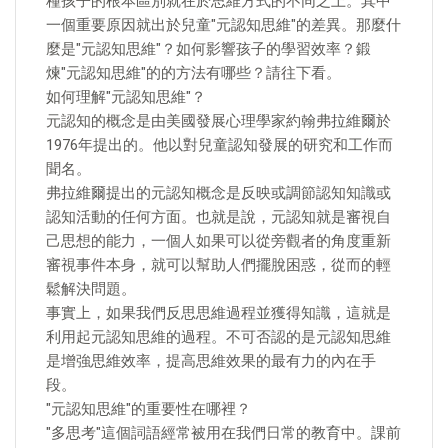
種孩子的根本區別就在於思維方式的不同之上。其中
一個重要原因就出於兒童"元認知思維"的差異。那麼什
麼是"元認知思維"？如何影響孩子的學習效率？鍛
煉"元認知思維"的的方法有哪些？請往下看。
如何理解"元認知思維"？
元認知的概念是由美國發展心理學家約翰弗拉維爾於
1976年提出的。他以對兒童認知發展的研究和工作而
聞名。
弗拉維爾提出的元認知概念是反映或調節認知知識或
認知活動的任何方面。也就是說，元認知就是審視自
己思想的能力，一個人如果可以從旁觀者的角度重新
審視事件本身，就可以幫助人們擺脫困惑，從而的輕
鬆解決問題。
事實上，如果我們反思思維過程並獲得知識，這就是
利用起元認知思維的過程。不可否認的是元認知思維
是增強思維效率，提高思維效果的最有力的內在手
段。
"元認知思維"的重要性在哪裡？
"多思考"這個詞語經常被用在我們日常的教育中。課前