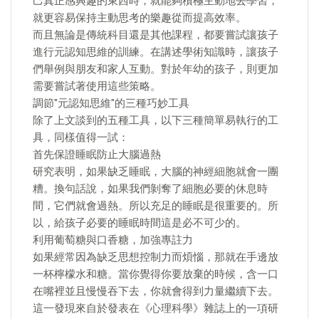
己真正感興趣的東西時，就能夠積極主動地去學習，
就更容易保持主動思考的樂趣從而提高效率。
而且無論是傳統科目還是其他課程，都要嘗試讓孩子
進行元認知思維的訓練。在講述學術知識時，讓孩子
們舉例與朋友和家人互動。對於年幼的孩子，則更加
需要嘗試著使用這些策略。
調節"元認知思維"的三種巧妙工具
除了上文談到的五種工具，以下三種簡單易執行的工
具，同樣值得一試：
首先保證睡眠防止大腦過熱
研究表明，如果缺乏睡眠，大腦的神經細胞就會一團
糟。換句話說，如果我們剝奪了細胞必要的休息時
間，它們就會過熱。所以充足的睡眠是很重要的。所
以，給孩子必要的睡眠時間這是必不可少的。
利用葡萄糖與口香糖，加強專註力
如果經常因為缺乏思想控制力而煩惱，那就在手邊放
一杯檸檬水和糖。當你覺得你要放棄的時候，含一口
在嘴裡並且慢慢吞下去，你就會得到力量繼續下去。
這一發現來自於發表在《心理科學》雜誌上的一項研