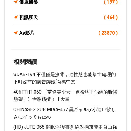
健康醫藥
( 197 )
視訊聊天
( 464 )
Av影片
( 23870 )
相關閱讀
SDAB-194 不僅僅是擦背，連性慾也能幫忙處理的
下町澡堂的廣告牌娘[有碼中文
406FTHT-060 【苗條美少女！退役地下偶像的野蠻
慾望！】性慾積攢！【大量
CHINASES SUB MIAA-467 黒ギャルが小遣い欲し
さにイっても止め
(HD) JUFE-055 催眠淫語輔導 絕對拘束奪走自由強