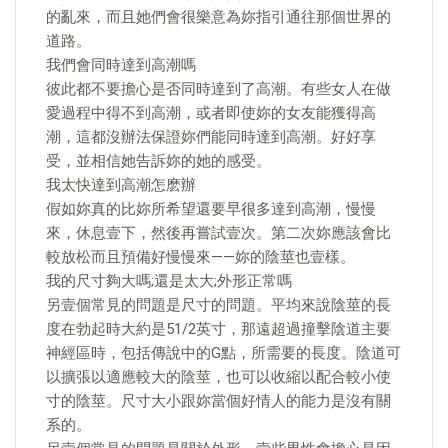
的亂來，而且她們會很樂意為妳指引通往那個世界的
道路。
我們會同時達到高潮嗎
彼此都不要擔心是否同時達到了高潮。有些女人在做
愛過程中得不到高潮，或者即使妳的女友能獲得高
潮，這都沒辦法保證妳們能同時達到高潮。好好享
受，並相信她告訴妳的她的感受。
我太快達到高潮怎麽辦
假如妳真的比妳所希望還要早很多達到高潮，慢慢
來，休息壹下，然後再嘗試壹次。第二次妳應該會比
較放松而且預備好慢慢來——妳的陰莖也壹樣。
我的尺寸夠大嗎;還是太大;外形正常嗎
另壹個常見的問題是尺寸的問題。平均來說陰莖的長
度在勃起時大約是51/2英寸，那遠超過撞擊陰道主要
神經區時，包括傳說中的G點，所需要的長度。陰道可
以擴張以適應較大的陰莖，也可以收縮以配合較小使
寸的陰莖。尺寸大小跟妳當個好情人的能力是沒有關
系的。