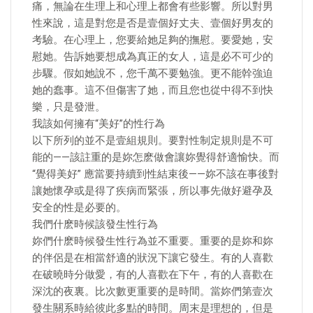
痛，無論在生理上和心理上都會有些影響。所以對男
性來說，這是對您是否是壹個好丈夫、壹個好男友的
考驗。在心理上，您要給她足夠的撫慰。要愛她，安
慰她。告訴她要想成為真正的女人，這是必不可少的
步驟。假如她說不，您千萬不要勉強。更不能幹強迫
她的蠢事。這不但傷害了她，而且您也從中得不到快
樂，只是發泄。
我該如何擁有“美好”的性行為
以下所列的並不是壹組規則。要對性制定規則是不可
能的——該註重的是妳怎麽做會讓妳覺得舒適愉快。而
“覺得美好” 應當要持續到性結束後——妳不該在事後對
讓她懷孕或是得了疾病而緊張，所以事先做好避孕及
安全的性是必要的。
我們什麽時候該發生性行為
妳們什麽時候發生性行為並不重要。重要的是妳和妳
的伴侶是在相當舒適的狀況下讓它發生。有的人喜歡
在破曉時分做愛，有的人喜歡在下午，有的人喜歡在
深沈的夜裏。比次數更重要的是時間。當妳們第壹次
發生關系時給彼此多點的時間。周末是理想的，但是