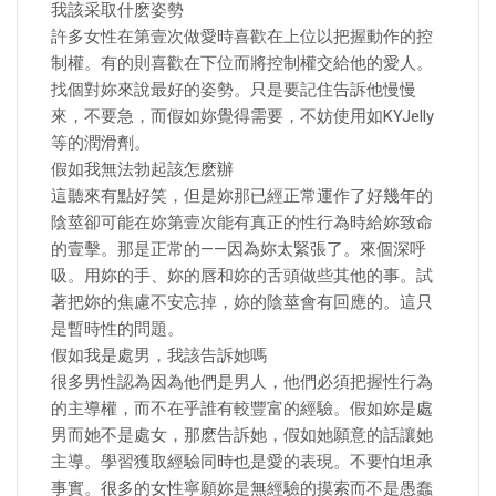
我該采取什麽姿勢
許多女性在第壹次做愛時喜歡在上位以把握動作的控
制權。有的則喜歡在下位而將控制權交給他的愛人。
找個對妳來說最好的姿勢。只是要記住告訴他慢慢
來，不要急，而假如妳覺得需要，不妨使用如KYJelly
等的潤滑劑。
假如我無法勃起該怎麽辦
這聽來有點好笑，但是妳那已經正常運作了好幾年的
陰莖卻可能在妳第壹次能有真正的性行為時給妳致命
的壹擊。那是正常的——因為妳太緊張了。來個深呼
吸。用妳的手、妳的唇和妳的舌頭做些其他的事。試
著把妳的焦慮不安忘掉，妳的陰莖會有回應的。這只
是暫時性的問題。
假如我是處男，我該告訴她嗎
很多男性認為因為他們是男人，他們必須把握性行為
的主導權，而不在乎誰有較豐富的經驗。假如妳是處
男而她不是處女，那麽告訴她，假如她願意的話讓她
主導。學習獲取經驗同時也是愛的表現。不要怕坦承
事實。很多的女性寧願妳是無經驗的摸索而不是愚蠢