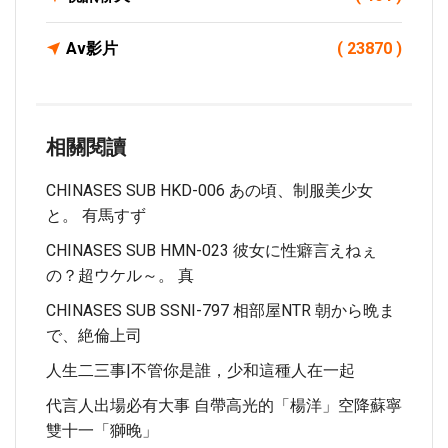
Av影片
( 23870 )
相關閱讀
CHINASES SUB HKD-006 あの頃、制服美少女
と。 有馬すず
CHINASES SUB HMN-023 彼女に性癖言えねぇ
の？超ウケル～。 真
CHINASES SUB SSNI-797 相部屋NTR 朝から晩ま
で、絶倫上司
人生二三事|不管你是誰，少和這種人在一起
代言人出場必有大事 自帶高光的「楊洋」空降蘇寧
雙十一「獅晚」