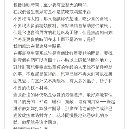
包括睡眠時間，至少要有壹整天的時間。
在我們發生關系前是不是該吃或喝些東西
不要吃得太飽，那只會讓妳們想睡。吃少量的食物，
不要喝太多酒精類飲料。壹點酒精會幫助妳們放松，
但是它也會讓男方的勃起略為困難，但是無論如何妳
們將花更多的時間在床上而不是浴室，是吧
我們應該在哪裏發生關系
在哪裏發生關系或許是壹個比較重要點的問題。要找
到壹個妳們可以有四十八小時以上隱私時間的地方，
對計劃著想要奉獻出童貞的年齡的人來說不是件輕易
的事。不過那是值得的。汽車已經不再大到可以在裏
面做愛，而室外又不夠隱私，有太多的蟲子、砂子和
不要的樹枝木材等。
壹張舒適的床仍然是做愛的最佳選擇。最好妳能有個
自己的房間，舒適、暖和、寬敞，還有間浴室——壹起
淋浴假如妳打算發生關系，那麽在這之前妳們或許已
經彼此撫摩過對方了。花時間慢慢地熟悉彼此的身
體。做愛就是這麽回事。