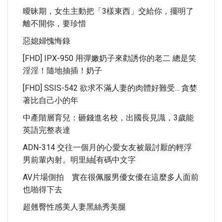
曖昧期，女生主動把「3樣東西」交給你，擺明了
離不開你，要珍惜
惡媳婦愧悔錄
[FHD] IPX-950 用彈嫩奶子來勸誘你的老二 總是笑
淫淫！隨地抽插！奶子
[FHD] SSIS-542 欲求不滿人妻的肉體好難受... 貪婪
著比自己小的年
中產階層育兒：砸錢進名校，出國長見識，3歲能
英語完整表達
ADN-314 交往一個月的心愛女友被最討厭的輕浮
男前輩內射。明里紬[有碼中文字
AV片場側拍 實在很佩服男優女優在這麼多人面前
也啪得下去
超翹臀性感美人妻黑絲秀美腿