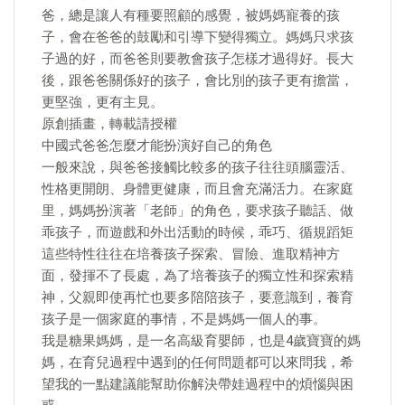
爸，總是讓人有種要照顧的感覺，被媽媽寵養的孩
子，會在爸爸的鼓勵和引導下變得獨立。媽媽只求孩
子過的好，而爸爸則要教會孩子怎樣才過得好。長大
後，跟爸爸關係好的孩子，會比別的孩子更有擔當，
更堅強，更有主見。
原創插畫，轉載請授權
中國式爸爸怎麼才能扮演好自己的角色
一般來說，與爸爸接觸比較多的孩子往往頭腦靈活、
性格更開朗、身體更健康，而且會充滿活力。在家庭
里，媽媽扮演著「老師」的角色，要求孩子聽話、做
乖孩子，而遊戲和外出活動的時候，乖巧、循規蹈矩
這些特性往往在培養孩子探索、冒險、進取精神方
面，發揮不了長處，為了培養孩子的獨立性和探索精
神，父親即使再忙也要多陪陪孩子，要意識到，養育
孩子是一個家庭的事情，不是媽媽一個人的事。
我是糖果媽媽，是一名高級育嬰師，也是4歲寶寶的媽
媽，在育兒過程中遇到的任何問題都可以來問我，希
望我的一點建議能幫助你解決帶娃過程中的煩惱與困