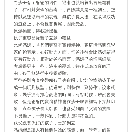
而孩子有了爸爸的陪伴，逐漸也就培養出冒險精神
了。在相對安全的基礎上，冒險其實是一種韌性、堅
持以及進取精神的表現，無孩子長大後，在取得成功
的道路上，不會畏首畏尾，因此受益。
原創插畫，轉載請授權
孩子更容易從親子互動中獲益
比起媽媽，爸爸們更富有實踐精神。家庭情感研究學
家約翰表示，在行動力方面，爸爸往往會比媽媽顯得
更有行動力，相對於爸爸而言，媽媽們的情感細膩，
考慮得更多一些，過多的憂慮，往往成為放棄的理
由，孩子無法從中獲得經驗。
而爸爸則會直接帶領孩子去實踐，比如說協助孩子完
成一個玩具模型，從選材，到製作，到操作，說來就
來，幾乎沒有擔心憂慮的時間，有點時候，雖然會失
敗，但是爸爸的實踐精神會在孩子腦袋裡留下深刻印
象，直至孩子長大以後，也會受到自己父親的熏陶，
不畏挫折，一鼓作氣，行動力是非常強的。
跟父親關係好的孩子，更加獨立
媽媽總是讓人有種要保護的感覺，而「笨笨」的爸