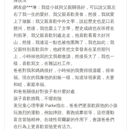
身說法
網友@***琳：我從小就與父親關係好，可以說父親左
右了我一生的愛好。我父親喜歡美食，然後，我就愛
上了做飯；我父親喜歡中外文學，說起歷史也是口若
懸河，然後，我也愛上了文學，歷史成績也在班裡名
列前茅。我父親喜歡到處走走，他喜歡看看大好河
山，然後，我連這一點也被他熏陶了，我也如此；我
父親特別喜歡寫作，他經常把文章發表在某些期刊
上，小時候他寫的文我都會讀，然後長大了，我也一
樣，喜歡寫文，在雜誌社工作。
爸爸對我和媽媽很好，小時候的我覺得很溫暖，很幸
福。現在的我像他的刻板一樣，知道珍視家庭，夫妻
和睦，家庭幸福。
和爸爸關係好對孩子有什麼好處
孩子喜歡挑戰，不懼前險
美兒童心理學家 Parke指出，爸爸們更喜歡跟他的小孩
玩激烈的運動，例如摔跤、賽跑或攀岩等，這些運動
富含冒險精神。在雄性荷爾蒙的作用下，會讓爸爸們
在行為上更喜歡冒險更有活力。