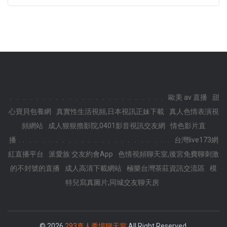
.
.
.
.
.
.
.
.
.
.
.
.
.
.
.
.
.
.
.
.
.
.
.
.
歐美 av 直播
甜
心寶貝包養網
真實性生活視頻,日本視訊正妹下載
真人色情表演視
頻網站
成人狠狠擼影院,0401影音視訊交友網
情色影片直
.
播
.
.
.
.
.
.
.
.
.
.
.
.
.
.
.
.
.
.
.
.
.
.
.
台灣live173網
紅直播平台
派愛族 交友約會App
色情視頻聊天室,後宮免費聊刺激
的不封號的直播
成人高清下載網站
極樂台灣茶莊資訊交流區
模
特兒寫真圖片,同城交友聊天房
© 2026
293真人秀場聊天室
All Right Reserved.