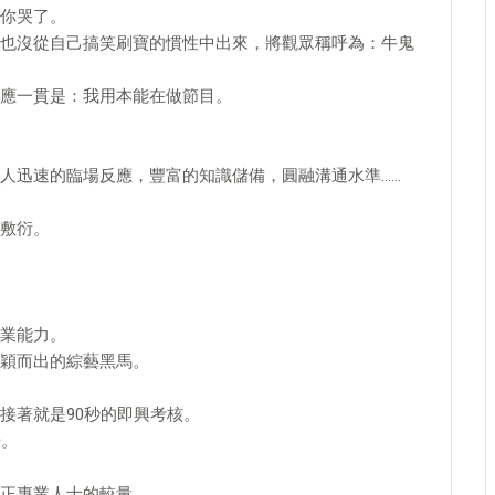
你哭了。
也沒從自己搞笑刷寶的慣性中出來，將觀眾稱呼為：牛鬼
應一貫是：我用本能在做節目。
人迅速的臨場反應，豐富的知識儲備，圓融溝通水準……
敷衍。
業能力。
穎而出的綜藝黑馬。
接著就是90秒的即興考核。
始。
正專業人士的較量。