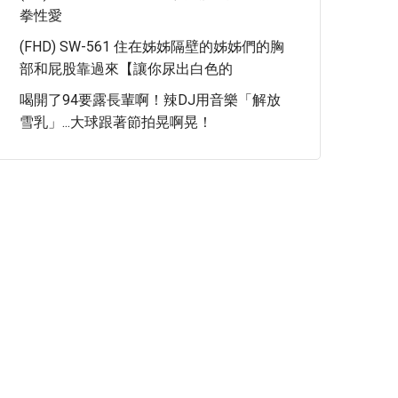
拳性愛
(FHD) SW-561 住在姊姊隔壁的姊姊們的胸
部和屁股靠過來【讓你尿出白色的
喝開了94要露長輩啊！辣DJ用音樂「解放
雪乳」...大球跟著節拍晃啊晃！