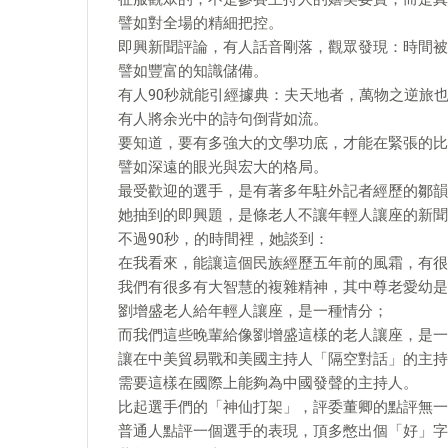
譬如對全場的精細把控。
即興新聞評論，有人話音剛落，觀眾發現：時間被
譬如豐富的知識儲備。
有人90秒就能引經據典：夫天地者，萬物之逆旅
有人將余光中的詩句倒背如流。
要知道，要有多強大的文學功底，才能在緊張的比
譬如深遠的眼光與宏大的格局。
最受歡迎的選手，是有著多年駐外記者經歷的鄒韻
她抽到的即興題，是條老人不讓年輕人讓座的新聞
不過90秒，的時間裡，她談到：
在我看來，能讓這個民族經歷五年前的風霜，有很
我們有很多有大智慧的複雜精神，其中尊老愛幼是
劉增盛老人給年輕人讓座，是一種情分；
而我們這些晚輩給像劉增盛這樣的老人讓座，是一
讓在中美貿易戰和美國主持人「隔空對話」的主持
需要這樣在國際上能夠為中國發聲的主持人。
比起選手們的「神仙打架」，評委董卿的點評無一
普通人點評一個選手的表現，頂多憋出個「好」字