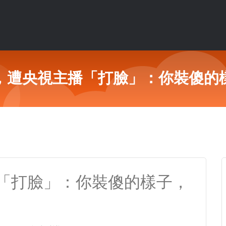
，遭央視主播「打臉」：你裝傻的
「打臉」：你裝傻的樣子，