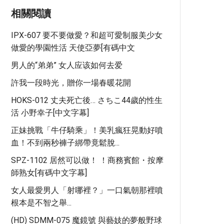
相關閱讀
IPX-607 要不要做愛？和超可愛制服美少女
做愛的學園性活 天使亞夢[有碼中文
男人的“弟弟” 女人应该如何去爱
許我一段時光，贈你一場春暖花開
HOKS-012 丈夫死亡後… さちこ44歲的性生
活 小野幸子[中文字幕]
正妹挑戰「牛仔騎乘」！美乳瘋狂晃動好噴
血！不到兩秒褲子綁帶竟鬆脫...
SPZ-1102 居然可以做！ ！商務賓館・按摩
師熟女[有碼中文字幕]
女人最愛男人「射哪裡？」一口氣朝那裡噴
根本是不智之舉...
(HD) SDMM-075 魔鏡號 與藝妓的夢般野球