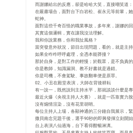
而謝娜給出的反應，卻是哈哈大笑，直接嘲笑道：
在嚴肅場合，面對台下白岩松、崔永元等前輩，她
蛇神。
面對這些千奇百怪的職業事故，多年來，謝娜的回
其實這個邏輯，實在讓我沒法理解。
我和你說業務，你和我扯風格？
當突發意外狀況，節目出現問題，看的，就是主持
如果全咋咋呼呼處理，全憑本能莽撞？
那於自身，是對工作的輕慢；於觀眾，是不負責的
你是教師，知識漏洞、教不好書就是過錯。
你是司機，不會駕駛、事故翻車便是原罪。
02、小丑在殿堂表演，大師在背後耕耘
有一說一，既然說到主持水平，那就談談什麼是專
最近火爆《央視主持人大賽》，就是一匹靠實力脫
沒有煽情渲染，沒有花里胡哨。
每位主持人上場，各顯神通的三分鐘自我展示，緊
撒貝南念完題干後，選手90秒的即興發揮立刻開
台上表演八仙過海，台下看得酣暢淋漓。
征服觀眾的，不是參賽主持人的嬉笑耍寶，而是真