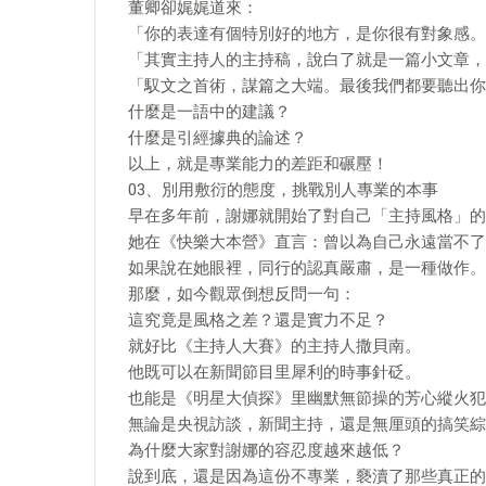
董卿卻娓娓道來：
「你的表達有個特別好的地方，是你很有對象感。
「其實主持人的主持稿，說白了就是一篇小文章，
「馭文之首術，謀篇之大端。最後我們都要聽出你
什麼是一語中的建議？
什麼是引經據典的論述？
以上，就是專業能力的差距和碾壓！
03、別用敷衍的態度，挑戰別人專業的本事
早在多年前，謝娜就開始了對自己「主持風格」的
她在《快樂大本營》直言：曾以為自己永遠當不了
如果說在她眼裡，同行的認真嚴肅，是一種做作。
那麼，如今觀眾倒想反問一句：
這究竟是風格之差？還是實力不足？
就好比《主持人大賽》的主持人撒貝南。
他既可以在新聞節目里犀利的時事針砭。
也能是《明星大偵探》里幽默無節操的芳心縱火犯
無論是央視訪談，新聞主持，還是無厘頭的搞笑綜
為什麼大家對謝娜的容忍度越來越低？
說到底，還是因為這份不專業，褻瀆了那些真正的