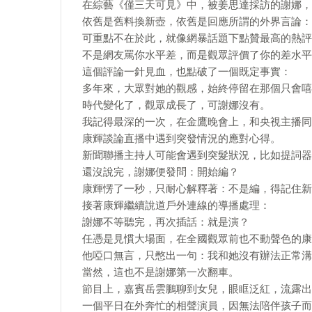
在綜藝《僅三天可見》中，被姜思達採訪的謝娜，
依舊是舊料換新壺，依舊是回應所謂的外界言論：
可重點不在於此，就像網暴話題下點贊最高的熱評
不是網友罵你水平差，而是觀眾評價了你的差水平
這個評論一針見血，也點破了一個既定事實：
多年來，大眾對她的觀感，始終停留在那個只會嘻
時代變化了，觀眾成長了，可謝娜沒有。
我記得最深的一次，在金鷹晚會上，和央視主播同
康輝談論直播中遇到突發情況的應對心得。
新聞聯播主持人可能會遇到突髮狀況，比如提詞器
還沒說完，謝娜便發問：開始編？
康輝愣了一秒，只耐心解釋著：不是編，得記住新
接著康輝繼續說道戶外連線的導播處理：
謝娜不等聽完，再次插話：就是演？
任憑是見慣大場面，在全國觀眾前也不動聲色的康
他啞口無言，只憋出一句：我和她沒有辦法正常溝
當然，這也不是謝娜第一次翻車。
節目上，嘉賓岳雲鵬聊到女兒，眼眶泛紅，流露出
一個平日在外奔忙的相聲演員，因無法陪伴孩子而