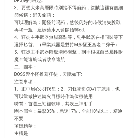
DPS飈的飛起。
3、要想大米高層限時別捨不得偷葯，盜賊這裡有個細
節俗稱：消失偷葯；
可以理解為：開怪前喝葯，然後葯好的時候消失脫戰
再喝一瓶，這樣藥水又會開始轉cd。
4、狂徒主手武器無腦高裝等，副手武器在相同裝等下
選擇匕首。（畢業武器是雙持M永恆王宮老二斧子）
5、狂徒主手武器附魔增幅衝擊，副手根據自己屬性附
魔全能遠航或者致命遠航
二、團本：
BOSS帶小怪推薦狂徒，天賦如下:
注意事項：
1、正中眉心只打6星；2、刀鋒衝刺CD好了就用，也
可以當做快速轉火目標時作為位移使用
特質：首選三袖裡乾坤，其次三神射手
團本屬性：暴擊35%，急速17%，全能10%以上，精通
不要
項鏈精華：
主槽是