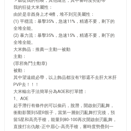
＞聽從我的召喚，其他隨意，其中審時度勢必帶
我的狂徒大米屬性：
由於是非酋身上才4槽，堆不到完美屬性：
(1) 平穩流：暴擊35%，急速11%，精通不要，剩下的
全堆全能。
(2) 暴力流：暴擊35%，急速15%，精通不要，剩下的
全堆全能。
大米飾品：推薦一主動一被動
主動：
(罪邪角鬥士勳章)
被動：
其中望遠鏡必帶，以上飾品都沒有?那還不去肝大米肝
PVP去！！！
大米輸出手法簡單分為AOE和打單體：
1、AOE
起手潛行有條件的可以偷葯，脫潛，開啟劍刃亂舞，
衝動影襲到5星R骰子，當第一層劍刃亂舞打完後，預
留5星和高亮手槍，能量到80-100再次開啟劍刃亂舞，
直接打出仇敵-正中眉心-高亮手槍，審時度勢疊到一