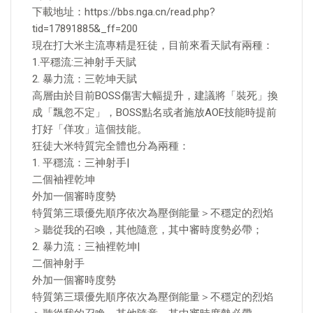
下載地址：https://bbs.nga.cn/read.php?
tid=17891885&_ff=200
現在打大米主流專精是狂徒，目前來看天賦有兩種：
1.平穩流:三神射手天賦
2. 暴力流：三乾坤天賦
高層由於目前BOSS傷害大幅提升，建議將「裝死」換
成「飄忽不定」，BOSS點名或者施放AOE技能時提前
打好「佯攻」這個技能。
狂徒大米特質完全體也分為兩種：
1. 平穩流：三神射手|
二個袖裡乾坤
外加一個審時度勢
特質第三環優先順序依次為壓倒能量＞不穩定的烈焰
＞聽從我的召喚，其他隨意，其中審時度勢必帶；
2. 暴力流：三袖裡乾坤|
二個神射手
外加一個審時度勢
特質第三環優先順序依次為壓倒能量＞不穩定的烈焰