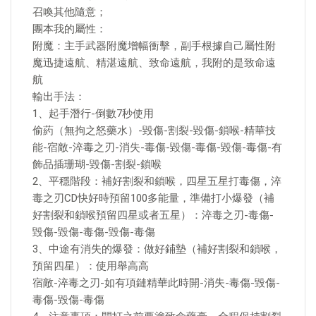
召喚其他隨意；
團本我的屬性：
附魔：主手武器附魔增幅衝擊，副手根據自己屬性附
魔迅捷遠航、精湛遠航、致命遠航，我附的是致命遠
航
輸出手法：
1、起手潛行-倒數7秒使用
偷葯（無拘之怒藥水）-毀傷-割裂-毀傷-鎖喉-精華技
能-宿敵-淬毒之刃-消失-毒傷-毀傷-毒傷-毀傷-毒傷-有
飾品插珊瑚-毀傷-割裂-鎖喉
2、平穩階段：補好割裂和鎖喉，四星五星打毒傷，淬
毒之刃CD快好時預留100多能量，準備打小爆發（補
好割裂和鎖喉預留四星或者五星）：淬毒之刃-毒傷-
毀傷-毀傷-毒傷-毀傷-毒傷
3、中途有消失的爆發：做好鋪墊（補好割裂和鎖喉，
預留四星）：使用舉高高
宿敵-淬毒之刃-如有項鏈精華此時開-消失-毒傷-毀傷-
毒傷-毀傷-毒傷