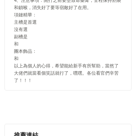
4、注意事項：開打之前要塗致命藥膏，全程保持割裂
和鎖喉，消失好了要等宿敵好了在用。
項鏈精華：
主槽是首選
沒有選
副槽是
和
團本飾品：
和
以上為個人的心得，希望能給新手有所幫助，當然了
大佬們就當看個笑話就行了，嘿嘿。各位看官們辛苦
了！！！
推薦連結