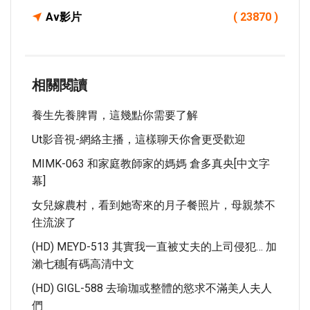
Av影片
( 23870 )
相關閱讀
養生先養脾胃，這幾點你需要了解
Ut影音視-網絡主播，這樣聊天你會更受歡迎
MIMK-063 和家庭教師家的媽媽 倉多真央[中文字
幕]
女兒嫁農村，看到她寄來的月子餐照片，母親禁不
住流淚了
(HD) MEYD-513 其實我一直被丈夫的上司侵犯… 加
瀨七穗[有碼高清中文
(HD) GIGL-588 去瑜珈或整體的慾求不滿美人夫人
們