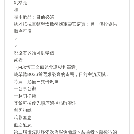
副槽是
和
團本飾品：目前必選
銹栓抵抗軍聲望崇敬後找軍需官購買；另一個按優先
順序可選
＞
＞
都沒有的話可以帶個
或者
（M永恆王宮四號帶珊瑚和墨囊）
純單體BOSS首選爆發高的奇襲，目前主流天賦：
特質：必備三雙倍劑量
一公事公辦
一利刃扭轉
其餘可按優先順序選擇枯敗灌注
利刃扭轉
暗影窒息
血之氣息
第三環優先順序依次為壓倒能量＞裂腸者＞聽從我的