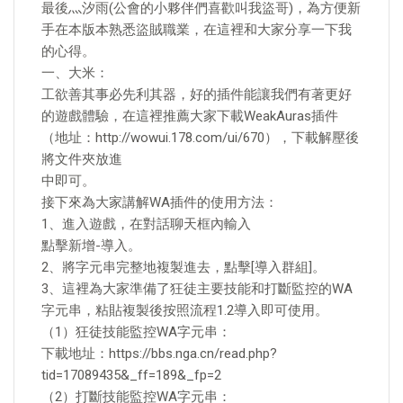
最後灬汐雨(公會的小夥伴們喜歡叫我盜哥)，為方便新
手在本版本熟悉盜賊職業，在這裡和大家分享一下我
的心得。
一、大米：
工欲善其事必先利其器，好的插件能讓我們有著更好
的遊戲體驗，在這裡推薦大家下載WeakAuras插件
（地址：http://wowui.178.com/ui/670），下載解壓後
將文件夾放進
中即可。
接下來為大家講解WA插件的使用方法：
1、進入遊戲，在對話聊天框內輸入
點擊新增-導入。
2、將字元串完整地複製進去，點擊[導入群組]。
3、這裡為大家準備了狂徒主要技能和打斷監控的WA
字元串，粘貼複製後按照流程1.2導入即可使用。
（1）狂徒技能監控WA字元串：
下載地址：https://bbs.nga.cn/read.php?
tid=17089435&_ff=189&_fp=2
（2）打斷技能監控WA字元串：