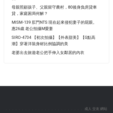
母親照顧孩子、父親留守農村，80後身負房貸車
貸，家庭困局何解？
MISM-139 肛門NTS 現在起來侵犯妻子的屁眼。
惠26歳 老公拍攝M愛妻
SIRO-4734 【初次拍攝】【外表甜美】【G點高
潮】穿著洋裝身材比例協調的美
老婆出去旅遊老公把手伸入女鄰居的內衣
.
.
.
.
.
.
.
.
.
.
.
.
.
.
.
.
.
.
.
.
.
.
.
.
成人 交友 網站