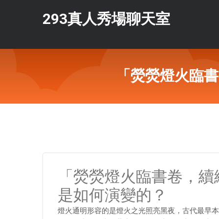
293真人秀場聊天室
「熒熒燈火臨書
「熒熒燈火臨書卷，續
是如何演變的？
燈火通明形容的是燈火之光照亮黑夜，古代最早本