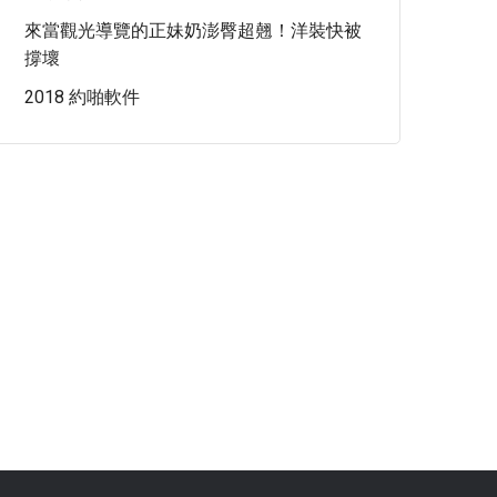
來當觀光導覽的正妹奶澎臀超翹！洋裝快被
撐壞
2018 約啪軟件