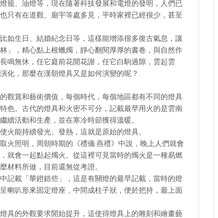
燈籠、油燈等，現在隨著科技發展和電燈的發明，人們已
也只有在道觀、廟宇等處多見，平時家裡已經很少，甚至
比如生日、結婚紀念日等，這樣能增添很多復古氣息，讓
林」，精心點上根蠟燭，靜心翻閱厚厚的書卷，與自然作
長鳴無休，任它庭前花開花謝，任它白駒過隙，雲起雲
演化，那麼在漢朝燈具又是如何演變的呢？
的觀賞和藝術價值，每個時代，每個地區都有不同的燈具
特色。古代的燈具和火密不可分，記載最早用火的是雲南
繼續活動和生產，並在寒冷時節獲得溫暖。
使火能持續發光、發熱，這就是原始的燈具。
取火照明，周朝時期的《禮儀·燕禮》中說，晚上人們就會
，就會一起點起燭火。從這裡可見當時的燭火是一種易燃
麼材料所做，目前還無從考證。
中記載「華鐙錯些」，這是有關燈的最早記載，當時的燈
呈喇叭形來固定燈座，中間成柱子狀，便於把持，最上面
燈具的外觀要求開始提升，這使得燈具上的雕刻和繪畫藝