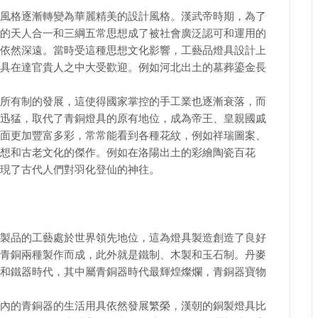
風格逐漸轉變為華麗精美的設計風格。漢武帝時期，為了
的天人合一和三綱五常思想成了被社會廣泛認可和運用的
依然深遠。當時受這種思想文化影響，工藝品燈具設計上
具在達官貴人之中大受歡迎。例如河北出土的墓葬鎏金長
所有制的發展，這使得國家掌控的手工業也逐漸衰落，而
迅猛，取代了青銅燈具的原有地位，成為帝王、皇親國戚
面更加豐富多彩，常常能看到各種花紋，例如祥瑞圖案、
想和古老文化的傑作。例如在洛陽出土的彩繪陶瓷百花
現了古代人們對羽化登仙的神往。
製品的工藝處於世界領先地位，這為燈具製造創造了良好
青銅兩種製作而成，此外就是鐵制、木製和玉石制。丹麥
和鐵器時代，其中屬青銅器時代最輝煌燦爛，青銅器寶物
內的青銅器的生活用具依然發展繁榮，漢朝的銅製燈具比