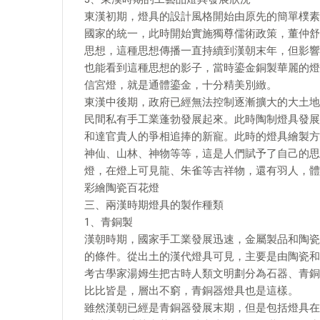
東漢初期，燈具的設計風格開始由原先的簡單樸素
國家的統一，此時開始實施獨尊儒術政策，董仲舒
思想，這種思想傳播一直持續到漢朝末年，但影響
也能看到這種思想的影子，當時鎏金銅製華麗的燈
信宮燈，就是通體鎏金，十分精美別緻。
東漢中後期，政府已經無法控制逐漸擴大的大土地
民間私有手工業蓬勃發展起來。此時陶制燈具發展
和達官貴人的爭相追捧的新寵。此時的燈具繪製方
神仙、山林、神物等等，這是人們賦予了自己的思
燈，在燈上可見龍、朱雀等吉祥物，還有羽人，體
彩繪陶瓷百花燈
三、兩漢時期燈具的製作種類
1、青銅製
漢朝時期，國家手工業發展迅速，金屬製品和陶瓷
的條件。從出土的漢代燈具可見，主要是由陶瓷和
考古學家湯姆生把古時人類文明劃分為石器、青銅
比比皆是，層出不窮，青銅器燈具也是這樣。
雖然漢朝已經是青銅器發展末期，但是包括燈具在