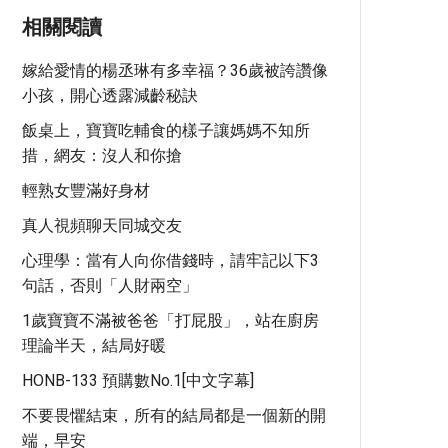
相關閱讀
嫁給愛情的楊丞琳有多幸福？36歲被誇讚像
小孩，開心透露減齡秘訣
飯桌上，寶寶吃輔食的樣子讓媽媽不知所
措，網友：沒人和你搶
輕熟女豐滿好身材
真人視頻聊天同城交友
心理學：當有人向你借錢時，請牢記以下3
句話，否則「人財兩空」
1歲寶寶不滿被爸爸「打屁股」，站在廚房
理論半天，結局好暖
HONB-133 預購數No.1[中文字幕]
不要畏懼結束，所有的結局都是一個新的開
端，早安