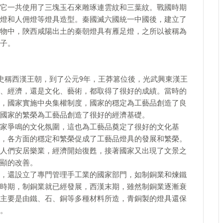
它一共使用了三塊玉石來雕琢連雲紋和三葉紋。戰國時期
燈和人佣燈等燈具造型。秦國滅六國統一中國後，建立了
物中，陝西咸陽出土的秦朝燈具有雁足燈，之所以被稱為
子。
安史稱西漢王朝，到了公元9年，王莽篡位後，光武興東漢王
、經濟，還是文化、藝術，都取得了很好的成績。當時的
，國家實施中央集權制度，國家的穩定為工藝品創造了良
國家的繁榮為工藝品創造了很好的經濟基礎。
家爭鳴的文化氛圍，這也為工藝品奠定了很好的文化基
，各方面的穩定和繁榮促成了工藝品燈具的發展和繁榮。
人們安居樂業，經濟開始復甦，接著國家又出現了文景之
顯的改善。
，還設立了專門管理手工業的國家部門，如制銅業和煉鐵
時期，制銅業就已經發展，西漢末期，雖然制銅業逐漸衰
主要是由鐵、石、銅等多種材料所造，青銅製的燈具還保
。