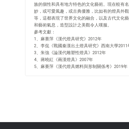
族的個性和具有地方特色的文化藝術。現在較有名
妙，或可愛風趣，或古典優雅，比如有的燈具外觀
等，這都表現了世界文化的融合，以及古代文化藝
和藝術氣息，造型設計之美觀令人嘆服。
參考文獻：
1、麻賽萍《漢代燈具研究》2012年
2、李侃《戰國秦漢出土燈具研究》西南大學2011
3、朱強《論漢代雕塑性燈具》2012年
4、蔣曉紅《兩漢燈具》2007年
5、麻賽萍《漢代燈具燃料與形制關係考》2019年