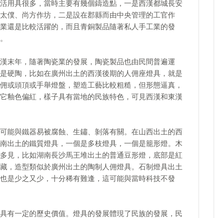
活用具很多，當時主要有幾個鑄造點，一是西漢都城長安
太僕、尚方作坊，二是設在郡縣而由中央管理的工官作
業還是比較活躍的，而且青銅製品隨著私人手工業的發
。
漢末年，隨著陶瓷業的發展，陶瓷製品也由民間普遍運
是硬陶，比如在廣州出土的西漢後期的人佣座燈具，就是
佣或頭頂或手舉燈盤，塑造工藝比較粗糙，但形態逼真，
它釉色偏紅，樣子具有當地的民族特色，可見西漢和東漢
可能與鐵器易被腐蝕、生鏽、剝落有關。在山西出土的西
南出土的鐵質燈具，一個是多枝燈具，一個是籠形燈。木
多見，比如湖南長沙馬王堆出土的普通豆形燈，底部是紅
藏，造型類似於廣州出土的陶制人佣燈具。石制燈具出土
也是少之又少，十分稀有難逢，這可能與當時科技不發
具有一定的歷史價值。燈具的發展體現了民族的發展，民