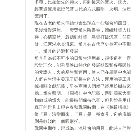
多種，比如最先的柴火，再到後來的篝火、燭火、
經普遍運用電燈代替古代的方式照明，火燭、油燈
棄用了。
現在古老的燈火偶爾也會出現在一些場合和節日，
浪漫瀰漫滿屋。「熒熒燈火臨書卷，續續蛙聲入桂
伴，心情豁然。忽聽到蛙聲、鳥聲打破沉寂，任它
舒，江河湖水長流東。燈具在古代歷史長河中不斷
一、燈具的起源和發展
燈具作為必不可少的日常生活用品，很多還有一定
設計理念，能夠反映出時代的發展狀況和各種民族
的元謀人，火的產生和運用，使人們在黑暗中也能
人們在生活中發現了延長火的方法，運用油等工具
據相關文獻記載，早在商朝人們就已經用松樹枝來
點上燭火照明。《周禮》中也記載，遇到國家大事
物做成的燭火，能長時間保持光亮，但具體是用什
真正的燈具出現在春秋戰國時期，在《楚辭招魂》
從「豆」演變而來，「豆」是一種食具，它的底部
則是較淺的一個圓形托。
戰國中期後，燈成為上流社會的用具，此時人們對