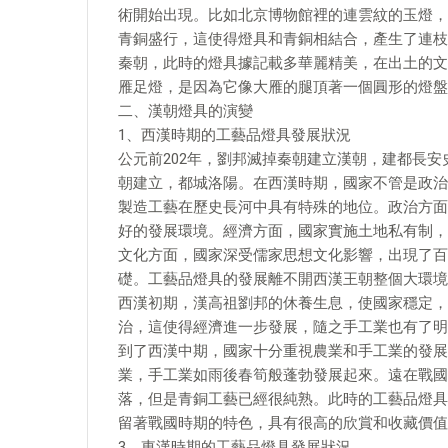
術開始出現。比如北京博物館裡的連雲紋的玉燈，
青銅盛行，這使得燈具和青銅相結合，產生了連枝
秦朝，此時的燈具據記載多華麗精美，在出土的文
雁足燈，是因為它像大雁的腿頂著一個圓形的燈盤
二、漢朝燈具的演變
1、西漢時期的工藝品燈具發展狀況
公元前202年，劉邦滅掉秦朝建立漢朝，建都長
朝建立，都城洛陽。在西漢時期，國家不管是政治
製造工藝在歷史長河中具有特殊的地位。政治方面
好的發展環境。經濟方面，國家實施土地私有制，
文化方面，國家深受儒家思想文化影響，出現了百
礎。工藝品燈具的發展離不開西漢王朝整個大環境
西漢初期，漢高祖劉邦的休養生息，使國家穩定，
治，這使得經濟進一步發展，隨之手工業也有了明
到了西漢中期，國家十分重視農業和手工業的發展
業，手工業如雨後春筍般蓬勃發展起來。遠在戰國
落，但是青銅工藝已經很純熟。此時的工藝品燈具
留著戰國時期的特色，具有很高的欣賞和收藏價值
3、東漢時期的工藝品燈具發展狀況