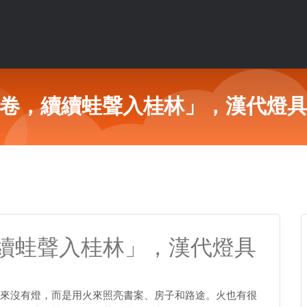
卷，續續蛙聲入桂林」，漢代燈
續蛙聲入桂林」，漢代燈具
來沒有燈，而是用火來照亮書案、房子和路途。火也有很