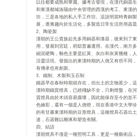
以往都要成熟和華麗。據考古發現，在漢代銅器生
和東漢都城洛陽由中央管理的西漢的考工、東漢的
坊，三是各地的私人手工作坊。這說明當時青銅製
展，逐漸趨向於生活化，多製造日常生活所用器皿
2、陶瓷製
漢朝的王公貴族起先多用銅器和漆器，後來到了東
用，發展到宮廷，府邸普遍運用。在漢代，南方多
細泥硬陶，釉色主要是紅黃、灰白和灰黃幾種，人
活靈活現。發掘出的東漢時期的人佣又有些不同，
有傳承也有創新。
3、鐵制、木製和玉石制
鐵器早在春秋時期就存在，但出土的文物甚少，這
漢時期鐵質燈具，已經殘缺不全，只剩燈盤，在河
質燈具由於木頭容易腐壞，因此能保存至今的並不
色繪彩，還有一個是人佣燈，現在香港中文大學珍
的有甘肅東漢時期的豆形燈具，這種燈具石器出土
達，石器難以雕琢和塑造有關。
四、結語
漢朝燈具不僅是一種照明工具，更是一種藝術品，