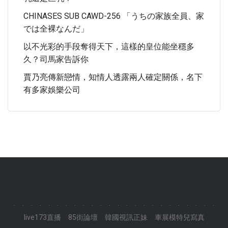
CHINASES SUB CAWD-256 「うちの家族全員、家
では全裸なんだ」
以不光彩的手段奪得天下，這樣的皇位能坐穩多
久？司馬家告訴你
賈乃亮傳新戀情，知情人透露兩人確定關係，名下
有多家娛樂公司
.
.
.
.
.
.
.
.
.
.
.
.
.
.
.
.
.
.
.
.
.
.
.
.
live173直播
85街論壇
韓國視訊正妹
車展模特兒寫真