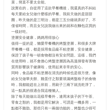
菜，簡直不要太全能。
說實在的，自從用了這款早餐機後，我還真的不糾結
每天要給女兒做什麼樣的早餐。我前天做的是甜甜
圈，昨天做的是三明治，都是三五分鐘就弄好了。不
僅省時間，而且女兒說我做出來的就和在麵包店買的
一樣好吃。
塗層安全健康，媽媽用得放心
值得一提的是，懶愛早餐機的烤盤塗層，和很多大牌
早餐機一樣，都是採用食品級不粘塗層，安全健康，
保證了孩子每一頓食物都沒有安全問題。這樣，我們
在使用時，就不會擔心烤盤塗層因為高溫揮發有害物
質而影響孩子健康啦，使用起來非常的安心。
同時，食品級不粘塗層在清洗的時候也是很方便。像
給女兒做華夫餅、雞蛋仔之類要填滿烤盤格子的食物
時，我都能趕在上班前，用刷子三兩下就洗乾淨了，
這一點真的很適合我這種懶人。
除了每天能做出花樣早餐外，連周末孩子的下午茶、
零食之類的，我都是用它解決，可謂是一機多用，一
點都不雞肋。那些只有一兩個功能的，烤盤也少得可