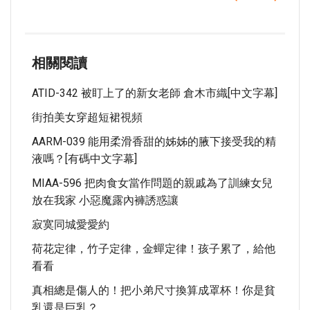
相關閱讀
ATID-342 被盯上了的新女老師 倉木市織[中文字幕]
街拍美女穿超短裙視頻
AARM-039 能用柔滑香甜的姊姊的腋下接受我的精
液嗎？[有碼中文字幕]
MIAA-596 把肉食女當作問題的親戚為了訓練女兒
放在我家 小惡魔露內褲誘惑讓
寂寞同城愛愛約
荷花定律，竹子定律，金蟬定律！孩子累了，給他
看看
真相總是傷人的！把小弟尺寸換算成罩杯！你是貧
乳還是巨乳？