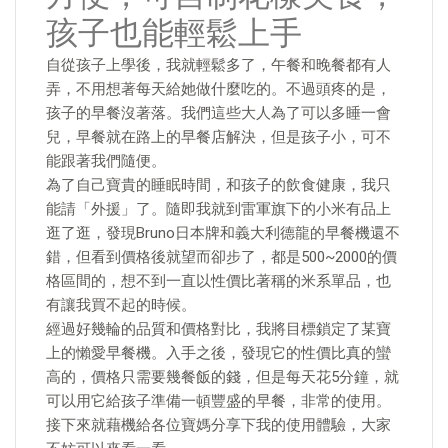
孩子也能輕鬆上手
自從孩子上學後，我就輕鬆多了，午餐和晚餐都有人
弄，不用想著每天給她做什麼吃的。不過頭疼的是，
孩子的早餐沒著落。我們這些大人為了可以多睡一會
兒，早餐就在路上的早餐店解決，但是孩子小，可不
能跟著我們隨便。
為了自己寶貴的睡眠時間，和孩子的飲食健康，我只
能請「外援」了。隨即我就到雷軍旗下的小米有品上
逛了逛，發現Bruno日本牌和義大利德龍的早餐機還不
錯，但看到價格後就望而卻步了，都是500~2000的價
格區間的，想不到一直以性價比著稱的米系單品，也
有讓我買不起的時候。
經過好幾輪的品質和價格對比，我將目標鎖定了某寶
上的懶愛早餐機。入手之後，發現它的性價比真的蠻
高的，價格只需要幾餐飯的錢，但是每天花5分鐘，就
可以用它給孩子準備一頓豐盛的早餐，非常的使用。
接下來就藉機給各位寶媽分享下我的使用體驗，大家