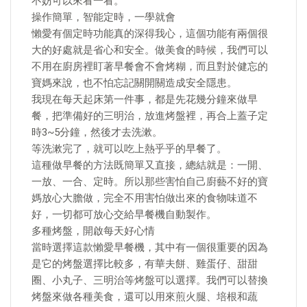
不妨可以來看一看。
操作簡單，智能定時，一學就會
懶愛有個定時功能真的深得我心，這個功能有兩個很
大的好處就是省心和安全。做美食的時候，我們可以
不用在廚房裡盯著早餐會不會烤糊，而且對於健忘的
寶媽來說，也不怕忘記關開關造成安全隱患。
我現在每天起床第一件事，都是先花幾分鐘來做早
餐，把準備好的三明治，放進烤盤裡，再合上蓋子定
時3~5分鐘，然後才去洗漱。
等洗漱完了，就可以吃上熱乎乎的早餐了。
這種做早餐的方法既簡單又直接，總結就是：一開、
一放、一合、定時。所以那些害怕自己廚藝不好的寶
媽放心大膽做，完全不用害怕做出來的食物味道不
好，一切都可放心交給早餐機自動製作。
多種烤盤，開啟每天好心情
當時選擇這款懶愛早餐機，其中有一個很重要的因為
是它的烤盤選擇比較多，有華夫餅、雞蛋仔、甜甜
圈、小丸子、三明治等烤盤可以選擇。我們可以替換
烤盤來做各種美食，還可以用來煎火腿、培根和蔬