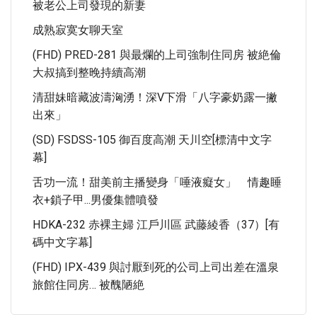
被老公上司發現的新妻
成熟寂寞女聊天室
(FHD) PRED-281 與最爛的上司強制住同房 被絶倫
大叔搞到整晚持續高潮
清甜妹暗藏波濤洶湧！深V下滑「八字豪奶露一撇
出來」
(SD) FSDSS-105 御百度高潮 天川空[標清中文字
幕]
舌功一流！甜美前主播變身「唾液癡女」 情趣睡
衣+鎖子甲...男優集體噴發
HDKA-232 赤裸主婦 江戶川區 武藤綾香（37）[有
碼中文字幕]
(FHD) IPX-439 與討厭到死的公司上司出差在溫泉
旅館住同房… 被醜陋絶