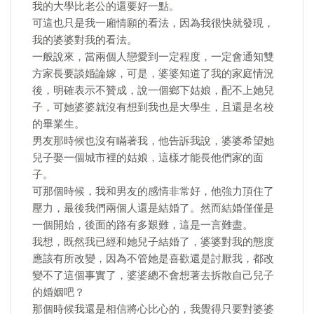
我的大學比老公的還要好一點。
可這也只是我一廂情願的看法，因為我很快就發現，
我的婆婆對我的看法。
一般說來，當兩個人戀愛到一定程度，一定會通知雙
方家長要談婚論嫁，可是，婆婆知道了我的家庭情況
後，明確表示不贊成，說一個鄉下姑娘，配不上她兒
子，可她婆婆就沒有想到我也是大學生，且還是名校
的畢業生。
男友那時候也沒有瞞著我，他告訴我說，婆婆希望她
兒子娶一個城市裡的姑娘，這樣才能長他們家的面
子。
可那個時候，我和男友的感情非常好，他強力頂住了
壓力，最後我們兩個人還是結婚了。然而結婚僅僅是
一個開始，後面的路有多艱難，這是一言難盡。
我想，既然我已經和她兒子結婚了，婆婆對我的態度
應該有所改變，因為不管她是喜歡還是討厭我，都改
變不了這個事實了，婆婆總不會想著去拆散自己兒子
的婚姻吧？
那個時候我還是相信將心比心的，我覺得只要對婆婆