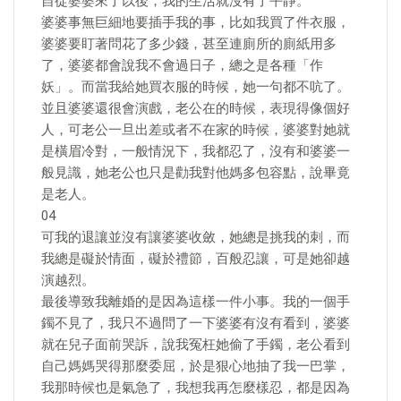
自從婆婆來了以後，我的生活就沒有了平靜。
婆婆事無巨細地要插手我的事，比如我買了件衣服，
婆婆要盯著問花了多少錢，甚至連廁所的廁紙用多
了，婆婆都會說我不會過日子，總之是各種「作
妖」。而當我給她買衣服的時候，她一句都不吭了。
並且婆婆還很會演戲，老公在的時候，表現得像個好
人，可老公一旦出差或者不在家的時候，婆婆對她就
是橫眉冷對，一般情況下，我都忍了，沒有和婆婆一
般見識，她老公也只是勸我對他媽多包容點，說畢竟
是老人。
04
可我的退讓並沒有讓婆婆收斂，她總是挑我的刺，而
我總是礙於情面，礙於禮節，百般忍讓，可是她卻越
演越烈。
最後導致我離婚的是因為這樣一件小事。我的一個手
鐲不見了，我只不過問了一下婆婆有沒有看到，婆婆
就在兒子面前哭訴，說我冤枉她偷了手鐲，老公看到
自己媽媽哭得那麼委屈，於是狠心地抽了我一巴掌，
我那時候也是氣急了，我想我再怎麼樣忍，都是因為