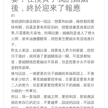
後，終於迎來了報應
01
曾經讀到過這樣的一段話：戀愛和結婚，雖然都與愛
情有關，但還是要有所區別的。戀愛就像置身童話世
界,只需要歡天喜地，吃喝玩樂；婚姻則是進入了煙火
人間，柴米油鹽醬醋茶，得想著怎麼細水長流地過日
子。
對女人來說，結婚以後，就要進入男方的家庭，想把
日子過好，就得過了婆媳關係這一關。可是誰都知
道：婆媳關係想要融洽不容易，但是想要水火不容卻
是輕而易舉。
換句話說，一個婆婆在兒子婚姻的幸福和諧上，不會
有多少助力，畢竟婚姻要想幸福，主要還是要靠夫妻
二人的努力，但是婆婆要想攪黃兒子的婚姻，卻是分
分鐘的一件事兒。
所以，我一直強調，婆媳之間，要想和諧，那就應該
彼此有自己的定位，不要越界，該說的話說，不該說