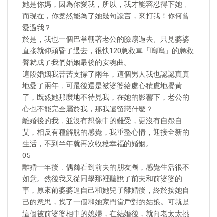
她是你媽，因為你愛我，所以，我才能容忍得下她，
而現在，你竟然能為了她幾句讒言，來打我！你何曾
愛過我？
於是，我也一個巴掌朝著老公的臉扇過去。只見婆婆
直接就仰頭昏了過去，很快120急救車「嗚嗚」的急救
聲就成了我們婚姻最後的安魂曲。
這段婚姻我苦苦支撐了兩年，這個男人我也認認真真
地愛了兩年，可最後還是被婆婆給處心積慮地攪黃
了，既然她那麼地不待見我，在她的影響下，老公的
心也不能完全屬於我，那我還留戀什麼？
離婚後的我，並沒有想像中的難受，更沒有自怨自
艾，相反有種解脫的感覺，我重整心情，迎接全新的
生活，不到半年就再次收穫幸福的婚姻。
05
離婚一年後，偶爾看到前夫的朋友圈，感覺生活很不
如意。然後我又從同學那裡聽說了前夫和前婆婆的
事，原來前婆婆逼自己和她兒子離婚後，終於按她自
己的意思，找了一個和她家門當戶對的姑娘。可就是
這個被前婆婆相中的媳婦，在結婚後，就向老太太挑