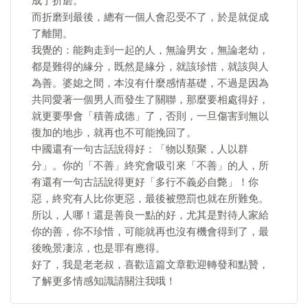
成了折磨。
而折磨到最後，總有一個人會忍受不了，於是就促成
了離開。
我覺的：能夠走到一起的人，無論男女，無論老幼，
都是難得的緣分，既然是緣分，就該珍惜，就該與人
為善。婆媳之間，本沒有什麼感情基礎，不過是因為
共同愛著一個男人而發生了關聯，那麼要相處得好，
就更要學會「積善成德」了，否則，一旦傷害到無以
復加的地步，就再也不可能挽回了。
中國還有一句古話說得好：「物以類聚，人以群
分」。你的「不善」終究會吸引來「不善」的人，所
有還有一句古話說得更好「多行不義必自斃」！你
惡，終究有人比你更惡，最後被懲罰也就在所難免。
所以，人哪！還是善良一點的好，尤其是對待人家給
你的善，你不珍惜，可能就再也沒有機會得到了，最
後晚景凄涼，也是罪有應得。
好了，我是老老叔，喜歡這篇文章歡迎轉發和點贊，
了解更多情感知識請關注我哦！