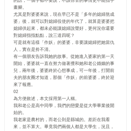
的話，一個字都不要說，不該你管的事情更不能指手
畫腳。
尤其是對婆婆來說，現在早已不是「多年的媳婦熬成
婆」後，就可以對媳婦役使的年代了，就算是婆婆把
媳婦供起來，都未必能讓媳婦說聲好，更何況你還要
對媳婦指指點點，說三道四呢？
可是就有這樣「作妖」的婆婆，非要讓媳婦把她當仇
人，實在是拎不清。
有一個朋友告訴我她的故事。從她進入婆家的第一天
開始，婆婆就一直在努力做著攪和她和老公婚姻的事
兒，兩年後，婆婆終於心想事成，可一年後，打開前
夫的朋友圈才知道，那個「作妖」的前婆婆，終於迎
來了報應。
02
為方便敘述，本文採用第一人稱。
我和老公是高中同學，我們的戀愛是從大學畢業後開
始的。
我老家是農村的，而老公則是縣城的。差距在我看
來，並不算大。畢竟我們兩個人都是大學生，況且，