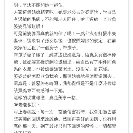
明，堅決不能和她一起住。
人家這個姑娘精著呢，她讓老公去對婆婆說，說自己
有過敏的毛病，不能和老人同住，啥「過敏」？欺負
婆婆見識短唄！
可是前婆婆還真的就相信了呢！一點都沒有打擾小夫
妻倆，後來有了孫女以後，也按照媳婦的規定，在前
夫家附近租了一個房子，帶孩子。
帶孩子磕了碰了，經常遭媳婦數落，給孫女買個棒棒
糖，被媳婦直接扔到垃圾桶里，給自己買了兩件同色
系的衣服，也被媳婦嫌棄老土、沒眼光、亂花錢。
婆婆曾經怎麼欺負我的，那個姑娘就是怎麼還回去，
還真是：善惡終有輪迴，我都覺得是不是什麼時候應
該買點東西去感謝一下她。
這樣的現世報應，真是美事一樁。
06老老叔說：
村上春樹說：每一次，當他傷害我時，我會用過去那
些美麗的回憶來原諒他。然而再美好的回憶，也有用
完的那一天。到了最後只剩下回憶的殘骸，一切都變