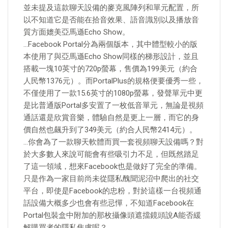
並未提及這款聊天設備的麥克風陣列和單元配置，所
以不知道它是否能在拾音效果、語音識別以及播放音
質方面媲美亞馬遜Echo Show。
…Facebook Portal分為兩個版本，其中體型較小的版
本使用了與亞馬遜Echo Show同樣的梯形設計，並且
搭載一塊10英寸的720p螢幕，售價為199美元（約合
人民幣1376元）。而PortalPlus的規格便要優秀一些，
不僅使用了一款15.6英寸的1080p螢幕，發聲單元中更
是比普通版Portal多安置了一枚低音單元，無論是視頻
通話還是欣賞音樂，體驗自然是更上一層，而它的身
價自然也飆升到了349美元（約合人民幣2414元）。
…你會為了一款聊天軟體而買一套視頻聊天設備嗎？對
於大多數人來說可能會有些吸引力不足，但既然踏足
了這一領域，想來Facebook也是做好了完全的準備。
只是作為一家目前尚未從隱私醜聞泥沼中爬出的社交
平台，即使是Facebook的忠粉，對於這樣一台視頻通
話設備大概多少也會有些忌憚，不知道Facebook在
Portal包裝盒中附加的那枚攝像頭遮擋鏡頭說A能否緩
解購買者的隱私焦慮呢？