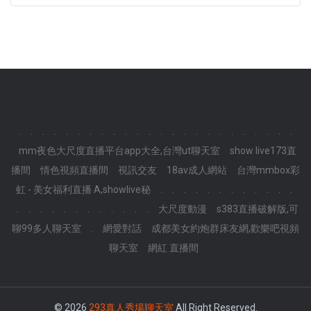
.
.
.
.
.
.
.
.
.
.
.
.
.
.
.
.
.
.
.
.
.
.
.
.
mm夜色大尺度直播平台app大全,台灣ut聊天室
show live173直
播間
情色視頻直播間
視訊交友
18av成人網站
台灣mmbox彩
虹 - 美女福利直播 A,showlive秘
.
.
.
.
.
.
.
.
.
.
.
.
.
.
.
.
.
.
.
.
.
.
.
.
大尺度動漫
s383直播破解版,可
聊99多人聊天室
.
網愛對話
成都美女約炮群床友網,歡樂吧視頻
聊天室
網紅 直播間
© 2026
293真人秀場聊天室
All Right Reserved.