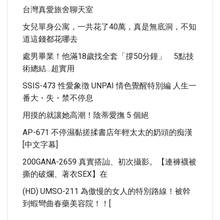
台灣真愛旅舍聊天室
女兒單身公寓，一共花了40萬，真是無底洞，不知
道這錢都花哪去
處男畢業！他滿18歲找全套「撐50分鐘」 5點技
術總結…超實用
SSIS-473 性愛象徴 UNPAI 情色覺醒特別編 人生一
番大・失・禁不停息
用摸的就讓她高潮！陰蒂愛撫 5 個絕
AP-671 不停濕黏搓揉書店年輕太太的奶頭的痴漢
[中文字幕]
200GANA-2659 真實搭訕、初次攝影。【連褲襪被
撕的破爛、著衣SEX】在
(HD) UMSO-211 為傲慢的女人的特別路線！被幹
到蝦彎曲春藥美容院！！[