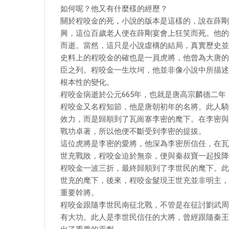
如何呢？他又有什麼樣的經歷？
關於程咬金的死，小說的版本是這樣的，說在薛剛
興，這位百歲老人便在薛剛宴會上狂笑而死。他的
而逝。當然，這只是小說虛構的結局，真實歷史並
史料上的程咬金的確也是一員虎將，他曾為大唐的
臣之列。程咬金一生坎坷，他並非像小說中所描述
根本性的變化。
程咬金病逝於公元665年，也就是唐高宗麟德二
程咬金又名程知節，他是唐朝初年的名將。此人騎
效力，而是歸順到了瓦崗寨李密的麾下。在李密與
戰功卓著，所以他便不斷受到李密的提拔。
這位虎將是李密的愛將，他深為李密所信任，在瓦
世充戰敗，程咬金迫於無奈，便與秦叔寶一起投降
程咬金一波三折，最終歸順到了李世民的麾下。此
世充的麾下，後來，程咬金髮現王世充並非明主，
重要幹將。
程咬金跟隨李世民南征北戰，不管是在征討劉武周
有大功。此人是李世民信任的大將，曾經跟隨秦王