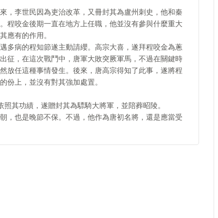
來，李世民因為吏治改革，又冊封其為盧州刺史，他和秦
。程咬金後期一直在地方上任職，他並沒有參與什麼重大
其應有的作用。
邁多病的程知節遂主動請纓。高宗大喜，遂拜程咬金為蔥
出征，在這次戰鬥中，唐軍大敗突厥軍馬，不過在關鍵時
然放任這種事情發生。後來，唐高宗得知了此事，遂將程
的份上，並沒有對其強加處置。
宗依照其功績，遂贈封其為驃騎大將軍，並陪葬昭陵。
朝，也是晚節不保。不過，他作為唐初名將，還是應當受