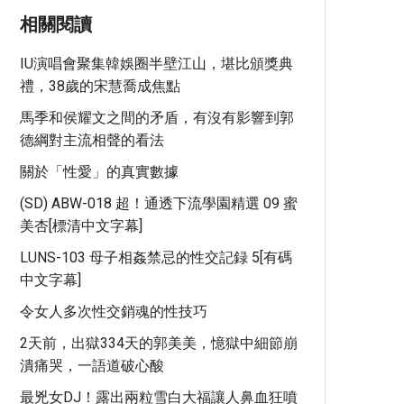
相關閱讀
IU演唱會聚集韓娛圈半壁江山，堪比頒獎典
禮，38歲的宋慧喬成焦點
馬季和侯耀文之間的矛盾，有沒有影響到郭
德綱對主流相聲的看法
關於「性愛」的真實數據
(SD) ABW-018 超！通透下流學園精選 09 蜜
美杏[標清中文字幕]
LUNS-103 母子相姦禁忌的性交記録 5[有碼
中文字幕]
令女人多次性交銷魂的性技巧
2天前，出獄334天的郭美美，憶獄中細節崩
潰痛哭，一語道破心酸
最兇女DJ！露出兩粒雪白大福讓人鼻血狂噴