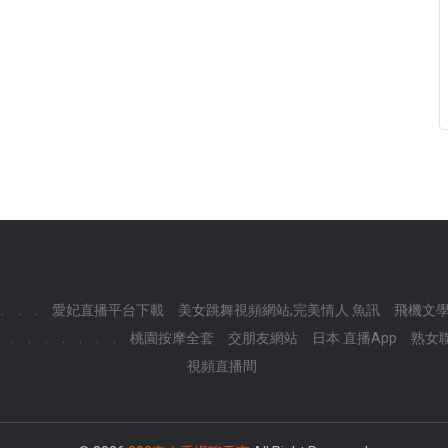
.
.
.
愛妃直播平台下載
美女跳舞視頻網站,完美情人 魚訊
飛機文
.
.
.
.
.
.
.
桃園按摩全套
交朋友網站
日本 直播App
熟女
視頻直播間