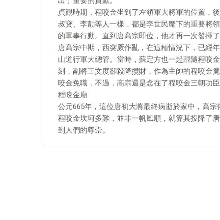
出了重要的貢獻。
貞觀時期，程咬金坐到了左領軍大將軍的位置，後
叔寶、李勣等人一樣，都是李世民麾下的重要將領
的軍事行動。直到唐高宗即位，他才再一次發揮了
唐高宗中期，西突厥作亂，在這種情況下，已經年
山道行軍大總管。當時，蘇定方也一起跟隨程咬金
刻，副將王文度卻殺降攬財，作為主帥的程咬金竟
咬金免職，不過，高宗還是念在了程咬金三朝功臣
程咬金廟
公元665年，這位唐初大將最終病逝於家中，高
程咬金坎坷多難，並非一帆風順，就算其投降了唐
到人們的尊崇。