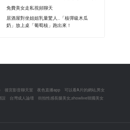
免費美女走私視頻聊天
居酒屋對坐姐姐乳量驚人...「核彈級木瓜
奶」放上桌「葡萄核」跑出來！
學
後宮影音聊天室
夜色直播app
可以看A片的網站,男女
聯誼
台灣成人論壇
街拍性感長腿美女,showlive韓國美女