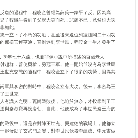
反唐的過程中，程咬金曾經為薛氏一家平了反。因為高
兒子程鐵牛看到了父親大笑而死，悲痛不已，竟然也大哭
非如此。
統一立下了不朽的功勛，甚至後來還位列凌煙閣二十四功
的那樣官運亨通，直到遇到李世民，程咬金一生才發生了
年，享年七十六歲，也並非像小說中所描述的百歲老人。
射超群，善使槊槍，勇冠三軍。他一開始並沒有為李世民
王世充交戰的過程中，程咬金立下了很多的功勞，因為其
崗軍與李密的對峙中，程咬金立有大功。後來，李密為王
了王世充。
人有識人之明，瓦崗戰敗後，他迫於無奈，才投靠到了王
遂與秦叔寶再投唐朝。自此，他便成為了李世民秦王府的
的戰役中，還是在對陣王世充、竇建德的戰場上，他都立
一起發動了玄武門之變，對李世民伏殺李建成、李元吉做