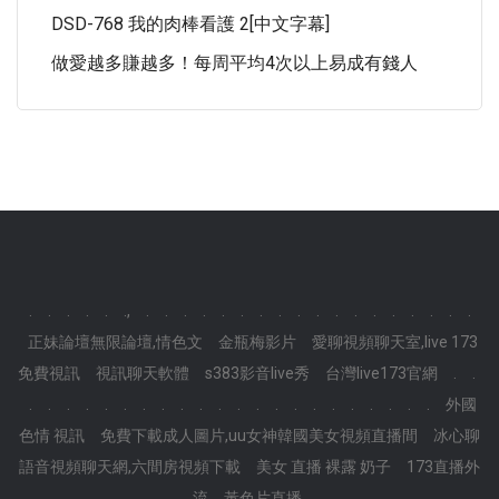
DSD-768 我的肉棒看護 2[中文字幕]
做愛越多賺越多！每周平均4次以上易成有錢人
.
.
.
.
.
.,
.
.
.
.
.
.
.
.
.
.
.
.
.
.
.
.
.
.
正妹論壇無限論壇,情色文
金瓶梅影片
愛聊視頻聊天室,live 173
免費視訊
視訊聊天軟體
s383影音live秀
台灣live173官網
.
.
.
.
.
.
.
.
.
.
.
.
.
.
.
.
.
.
.
.
.
.
.
.
外國
色情 視訊
免費下載成人圖片,uu女神韓國美女視頻直播間
冰心聊
語音視頻聊天網,六間房視頻下載
美女 直播 裸露 奶子
173直播外
流
黃色片直播