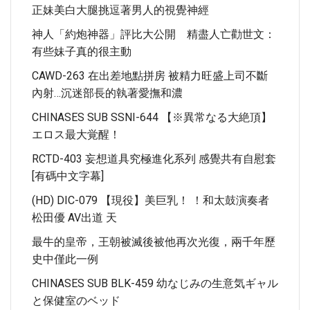
正妹美白大腿挑逗著男人的視覺神經
神人「約炮神器」評比大公開 精盡人亡勸世文：
有些妹子真的很主動
CAWD-263 在出差地點拼房 被精力旺盛上司不斷
內射…沉迷部長的執著愛撫和濃
CHINASES SUB SSNI-644 【※異常なる大絶頂】
エロス最大覚醒！
RCTD-403 妄想道具究極進化系列 感覺共有自慰套
[有碼中文字幕]
(HD) DIC-079 【現役】美巨乳！ ！和太鼓演奏者
松田優 AV出道 天
最牛的皇帝，王朝被滅後被他再次光復，兩千年歷
史中僅此一例
CHINASES SUB BLK-459 幼なじみの生意気ギャル
と保健室のベッド