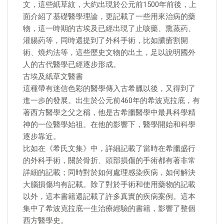
文，這些紙草紋，大約出現於公元前1500年前後，上
面介紹了基礎醫學理論，更記載了一些用來治病的藥
物，這一時期的古埃及已經出現了止咳藥、熏蒸葯、
灌腸葯等，同時還提到了外科手術，比如膿瘡割開
術、燒灼法等，這些歷史文物的出土，足以說明國外
人的古代醫學已經逐步形成。
古埃及紙草文醫書
這種帶有迷信色彩的醫學傳入古希臘以後，又得到了
進一步的發展。出生於公元前460年的希波克拉底，有
著西方醫學之父之稱，他是古希臘醫學中最具科學精
神的一位醫學始祖。在他的影響下，醫學開始和科學
逐步靠近。
比如在《希氏文集》中，詳細記載了當時在希臘盛行
的外科手術，關於骨折、頭部損傷的手術都有著非常
詳細的記載；同時對於如何處理感染疾病，如何解決
大腦損傷均有記載。除了對於手術和使用藥物的記載
以外，這本書籍還記載了許多真實的疾病案例。這本
集中了希波克拉底一生治療經驗的書籍，影響了整個
西方醫學史。