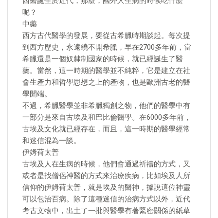
西醫誕生於近代，那麼，國外人生病的時候吃什麼
呢？
中藥
西方古代醫學的發展，要從古希臘時期談起。每次提
到西方歷史，永遠繞不開希臘，早在2700多年前，當
希臘還是一個奴隸制國家的時候，就已經誕生了醫
藥。當然，這一時期的醫學並不純粹，它是建立在社
會生產力和哲學思想之上的產物，也是歐洲古老的醫
學開端。
不過，希臘醫學並非希臘獨創之物，他們的醫學中有
一部分是來自古埃及和巴比倫醫學。在6000多年前，
古埃及文化就已經存在，而且，這一時期的醫學經常
和迷信混為一談。
伊姆荷太普
古埃及人在生病的時候，他們會通過祈禱的方式，又
或者是找僧侶神醫的方式來治療疾病，比如埃及人所
信仰的伊姆荷太普，就是埃及的醫神，據說這位神靈
可以包治百病。除了這種迷信的治病方式以外，近代
考古文物中，出土了一批與醫學有著緊密關係的紙草