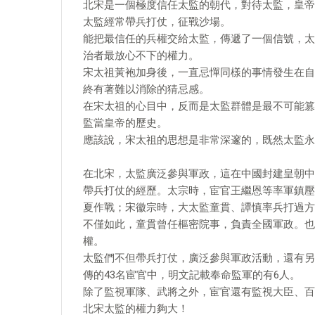
北宋是一個極度信任太監的朝代，對待太監，皇帝
太監經常帶兵打仗，征戰沙場。
能把最信任的兵權交給太監，傳遞了一個信號，太
治者最放心不下的權力。
宋太祖黃袍加身後，一直忌憚同樣的事情發生在自
終有著難以消除的猜忌感。
在宋太祖的心目中，反而是太監群體是最不可能篡
監當皇帝的歷史。
應該說，宋太祖的思想是非常深邃的，既然太監永
在北宋，太監廣泛參與軍政，這在中國封建皇朝中
帶兵打仗的經歷。太宗時，宦官王繼恩等率軍鎮壓
夏作戰；宋徽宗時，大太監童貫、譚慎率兵打過方
不僅如此，童貫曾任樞密院事，負責全國軍政。也
權。
太監們不但帶兵打仗，廣泛參與軍政活動，還有另
傳的43名宦官中，明文記載奉命監軍的有6人。
除了監視軍隊、武將之外，宦官還有監視大臣、百
北宋太監的權力夠大！