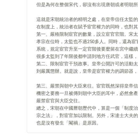
但是為何在整個宋代，卻沒有出現唐朝或者明朝所
這就是宋朝統治者的精明之處，在皇帝信任太監的
在制度上，統治者在賦予宦官權力的同時，也對其
第一、嚴格限制宦官的數量，設立宦官官階。宋太
孝宗在位時，太監也不過250多人。同時，還為
系統，規定宦官升至一定官階後要麼留在宮中繼續
很多太監到了年限後都申請到地方任武官，這樣，
第二、限制宦官干預政事。皇帝公開許可的活動太
到嚴厲懲辦。就是說，皇帝是宦官權力的調節器，
第三、嚴禁與朝中大臣來往。宦官既然深得皇帝信
機密之要務一旦被傳到朝中大臣的耳中，必然會產
嚴禁宦官與大臣交往。
總之，宋朝在中國曆朝歷代中，算是一個「制度治
宗之法」，對宦官加以限制。另外，宋達士大夫的
也是沒有發生「閹禍」是原因。