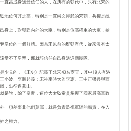
一直當成身邊最信任的人，在所有的朝代中，只有北宋的
監地位何其之高，特別是一直崇文抑武的宋朝，兵權是統
己身上，對朝廷內外的大臣，特別是位高權重的大臣，始
奪皇位的一個群體。因為宋以前的歷朝歷代，從來沒有太
遠當不了皇帝，那就該信任自己身邊這個團隊。
是少見的，《宋史》記載了北宋43名宦官，其中18人有過
王小波、李順起義；宋神宗時太監李憲、王中正帶兵與西
臘，出征過燕山。
就是說，除了皇帝，這位大太監童貫掌握了國家最高軍政
外一項差事非他們莫屬，就是負責監視軍隊的職責，在入
姓之權力。