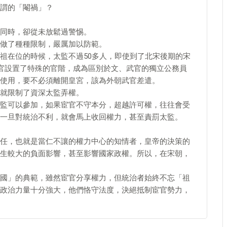
謂的「閹禍」？
同時，卻從未放鬆過警惕。
做了種種限制，嚴厲加以防範。
祖在位的時候，太監不過50多人，即使到了北宋後期的宋
宦官設置了特殊的官階，成為區別於文、武官的獨立公務員
使用，要不必須離開皇宮，該為外朝武官差遣。
就限制了資深太監弄權。
監可以參加，如果宦官不守本分，超越許可權，往往會受
一旦對統治不利，就會馬上收回權力，甚至責罰太監。
任，也就是當仁不讓的權力中心的知情者，皇帝的決策的
生較大的負面影響，甚至影響國家政權。所以，在宋朝，
國」的典範，雖然宦官分享權力，但統治者始終不忘「祖
政治力量十分強大，他們恪守法度，決絕抵制宦官勢力，