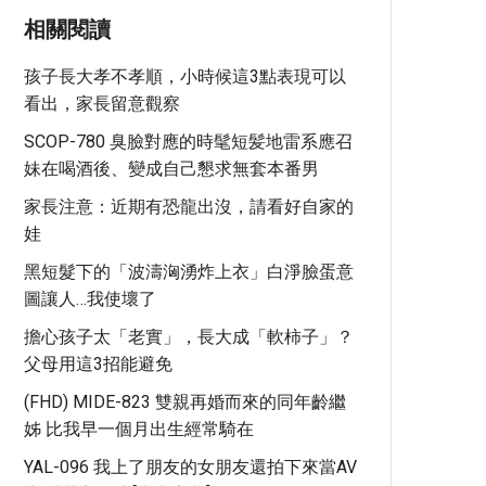
相關閱讀
孩子長大孝不孝順，小時候這3點表現可以
看出，家長留意觀察
SCOP-780 臭臉對應的時髦短髪地雷系應召
妹在喝酒後、變成自己懇求無套本番男
家長注意：近期有恐龍出沒，請看好自家的
娃
黑短髮下的「波濤洶湧炸上衣」白淨臉蛋意
圖讓人…我使壞了
擔心孩子太「老實」，長大成「軟柿子」？
父母用這3招能避免
(FHD) MIDE-823 雙親再婚而來的同年齡繼
姊 比我早一個月出生經常騎在
YAL-096 我上了朋友的女朋友還拍下來當AV