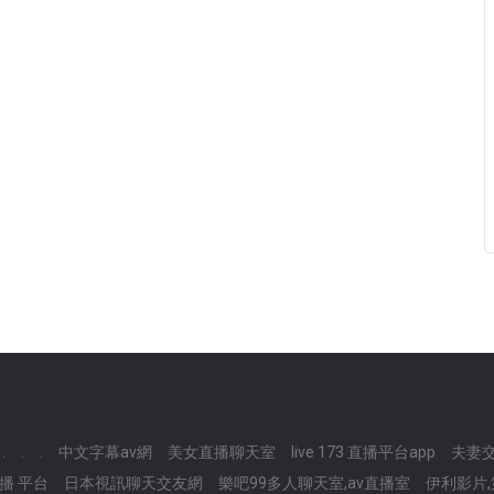
.
.
.
中文字幕av網
美女直播聊天室
live 173 直播平台app
夫妻交
播 平台
日本視訊聊天交友網
樂吧99多人聊天室,av直播室
伊利影片