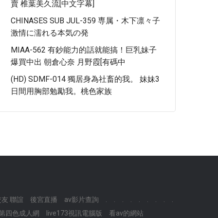
賣 椎葉美久流[中文字幕]
CHINASES SUB JUL-359 専属・木下凛々子
激情に濡れる本気の発
MIAA-562 有鈔能力的話就能搞！巨乳妹子
爆買中出 朝倉心奈 月野霞[有碼中
(HD) SDMF-014 獨居身為社畜的我。 妹妹3
日間用胸部勉勵我。桃色家族
友 聯誼
後宮直播
av影片查詢
.
.
.
.
.
.
.
.
.
,第四色成人網
live173視訊電腦版
看av的網站