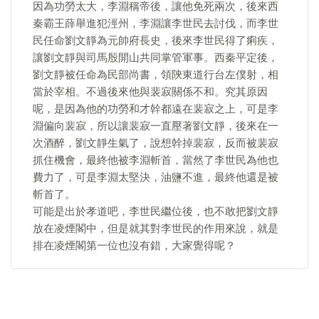
因為功勞太大，李淵稱帝後，讓他免死兩次，後來西
秦霸王薛舉進犯涇州，李淵讓李世民去討伐，而李世
民任命劉文靜為元帥府長史，後來李世民得了痢疾，
讓劉文靜與司馬殷開山共同掌管軍事。西秦平定後，
劉文靜被任命為民部尚書，領陝東道行台左僕射，相
當於宰相。不過後來他與裴寂關係不和。究其原因
呢，是因為他的功勞和才幹都遠在裴寂之上，可是李
淵偏向裴寂，所以讓裴寂一直壓著劉文靜，後來在一
次酒醉，劉文靜生氣了，說想幹掉裴寂，反而被裴寂
抓住機會，最終他被李淵斬首，當然了李世民為他也
費力了，可是李淵太堅決，油鹽不進，最終他還是被
斬首了。
可能是出於孝道吧，李世民繼位後，也不敢把劉文靜
放在凌煙閣中，但是就其對李世民的作用來說，就是
排在凌煙閣第一位也沒有錯，大家覺得呢？