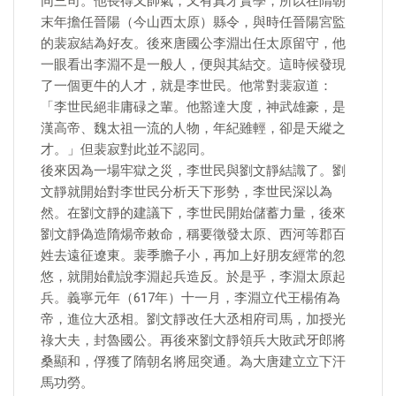
同三司。他長得又帥氣，又有真才實學，所以在隋朝
末年擔任晉陽（今山西太原）縣令，與時任晉陽宮監
的裴寂結為好友。後來唐國公李淵出任太原留守，他
一眼看出李淵不是一般人，便與其結交。這時候發現
了一個更牛的人才，就是李世民。他常對裴寂道：
「李世民絕非庸碌之輩。他豁達大度，神武雄豪，是
漢高帝、魏太祖一流的人物，年紀雖輕，卻是天縱之
才。」但裴寂對此並不認同。
後來因為一場牢獄之災，李世民與劉文靜結識了。劉
文靜就開始對李世民分析天下形勢，李世民深以為
然。在劉文靜的建議下，李世民開始儲蓄力量，後來
劉文靜偽造隋煬帝敕命，稱要徵發太原、西河等郡百
姓去遠征遼東。裴季膽子小，再加上好朋友經常的忽
悠，就開始勸說李淵起兵造反。於是乎，李淵太原起
兵。義寧元年（617年）十一月，李淵立代王楊侑為
帝，進位大丞相。劉文靜改任大丞相府司馬，加授光
祿大夫，封魯國公。再後來劉文靜領兵大敗武牙郎將
桑顯和，俘獲了隋朝名將屈突通。為大唐建立立下汗
馬功勞。