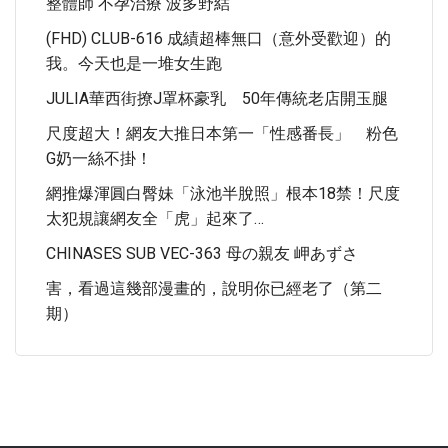
整體師 不孕治療 波多野結
(FHD) CLUB-616 成績超棒無口（意外受歡迎）的
我。今天也是一堆女生跑
JULIA華西街撩J罩杯豪乳 50年傳統老店開玉腿
尺度超大！網友大推日本第一「性感番長」 粉色
G奶一絲不掛！
網推爆渾圓白臀妹「泳池半脫照」根本18禁！尺度
太犯規讓網友全「虎」起來了…
CHINASES SUB VEC-363 母の親友 岬あずさ
害，看過這幾部漫畫的，說明你已經老了（第二
期）