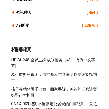
視訊聊天
( 464 )
Av影片
( 23870 )
相關閱讀
HDKA-248 全裸主婦 成咲優美（43）[有碼中文字
幕]
為什麼嬰兒很困，卻拚命反抗哄睡？答案終於找到
了
孩子在幼兒園受欺負，回家哭訴，爸爸的反應讓寶
媽豎起大拇哥
GNAX-039 絕對不能讓老公發現的白晝絶叫 ～謎之