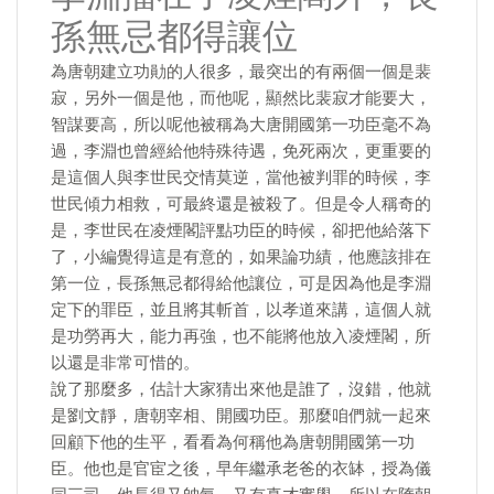
孫無忌都得讓位
為唐朝建立功勛的人很多，最突出的有兩個一個是裴
寂，另外一個是他，而他呢，顯然比裴寂才能要大，
智謀要高，所以呢他被稱為大唐開國第一功臣毫不為
過，李淵也曾經給他特殊待遇，免死兩次，更重要的
是這個人與李世民交情莫逆，當他被判罪的時候，李
世民傾力相救，可最終還是被殺了。但是令人稱奇的
是，李世民在凌煙閣評點功臣的時候，卻把他給落下
了，小編覺得這是有意的，如果論功績，他應該排在
第一位，長孫無忌都得給他讓位，可是因為他是李淵
定下的罪臣，並且將其斬首，以孝道來講，這個人就
是功勞再大，能力再強，也不能將他放入凌煙閣，所
以還是非常可惜的。
說了那麼多，估計大家猜出來他是誰了，沒錯，他就
是劉文靜，唐朝宰相、開國功臣。那麼咱們就一起來
回顧下他的生平，看看為何稱他為唐朝開國第一功
臣。他也是官宦之後，早年繼承老爸的衣缽，授為儀