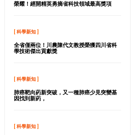
榮耀！經開精英勇摘省科技領域最高獎項
[
科學新知
]
全省僅兩位！川農陳代文教授榮獲四川省科
學技術傑出貢獻獎
[
科學新知
]
肺癌靶向葯新突破，又一種肺癌少見突變基
因找到新葯，
[
科學新知
]